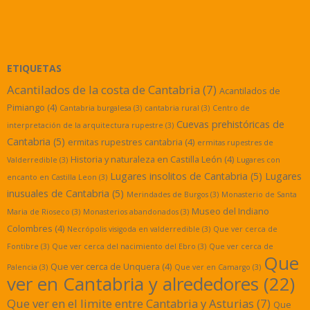
ETIQUETAS
Acantilados de la costa de Cantabria
(7)
Acantilados de
Pimiango
(4)
Cantabria burgalesa
(3)
cantabria rural
(3)
Centro de
Cuevas prehistóricas de
interpretación de la arquitectura rupestre
(3)
Cantabria
(5)
ermitas rupestres cantabria
(4)
ermitas rupestres de
Historia y naturaleza en Castilla León
(4)
Valderredible
(3)
Lugares con
Lugares insolitos de Cantabria
(5)
Lugares
encanto en Castilla Leon
(3)
inusuales de Cantabria
(5)
Merindades de Burgos
(3)
Monasterio de Santa
Museo del Indiano
Maria de Rioseco
(3)
Monasterios abandonados
(3)
Colombres
(4)
Necrópolis visigoda en valderredible
(3)
Que ver cerca de
Fontibre
(3)
Que ver cerca del nacimiento del Ebro
(3)
Que ver cerca de
Que
Que ver cerca de Unquera
(4)
Palencia
(3)
Que ver en Camargo
(3)
ver en Cantabria y alrededores
(22)
Que ver en el limite entre Cantabria y Asturias
(7)
Que