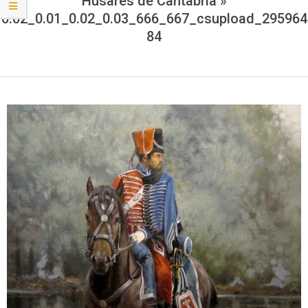
Húsares de Cantabria »
0.02_0.01_0.02_0.03_666_667_csupload_295964
84