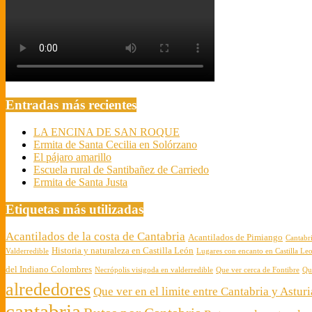
28
Entradas más recientes
LA ENCINA DE SAN ROQUE
Ermita de Santa Cecilia en Solórzano
El pájaro amarillo
Escuela rural de Santibañez de Carriedo
Ermita de Santa Justa
Etiquetas más utilizadas
Acantilados de la costa de Cantabria
Acantilados de Pimiango
Cantabr
Historia y naturaleza en Castilla León
Valderredible
Lugares con encanto en Castilla Le
del Indiano Colombres
Necrópolis visigoda en valderredible
Que ver cerca de Fontibre
Qu
alrededores
Que ver en el limite entre Cantabria y Asturi
cantabria