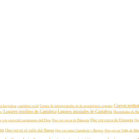
Cuevas prehist
ia burgalesa
cantabria rural
Centro de interpretación de la arquitectura rupestre
Lugares insolitos de Cantabria
Lugares inusuales de Cantabria
on
Merindades de B
Que ver cerca de Unquera
e ver cerca del nacimiento del Ebro
Que ver cerca de Palencia
Qu
as
Que ver en el valle del Nansa
Que ver entre Cantabria y Burgos
Que ver en Valle de Mi