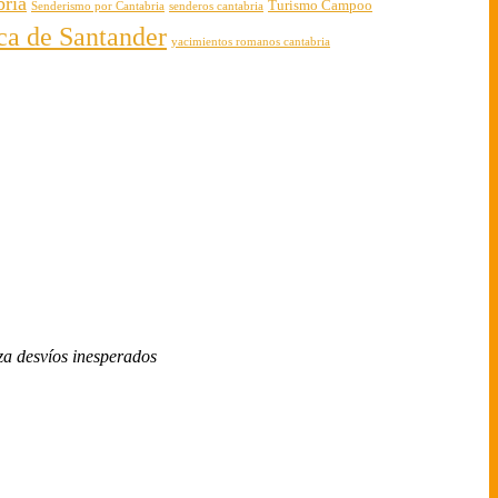
bria
Turismo Campoo
Senderismo por Cantabria
senderos cantabria
rca de Santander
yacimientos romanos cantabria
za desvíos inesperados