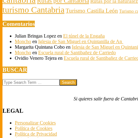
Rutas por Cantabria
Rutas por la naturale
turismo Cantabria
Turismo Castilla León
Turismo cu
Comentarios
Julian Bringas Lopez
en
El túnel de la Engaña
Moncho
en
Iglesia de San Miguel en Quintanilla de An
Margarita Quintana Cobo
en
Iglesia de San Miguel en Quintan
Moncho
en
Escuela rural de Santibañez de Carriedo
Ovidio Venero Tejera
en
Escuela rural de Santibañez de Carrie
BUSCAR
Search
Si quieres salir fuera de Cantabr
LEGAL
Personalizar Cookies
Política de Cookies
Política de Privacidad