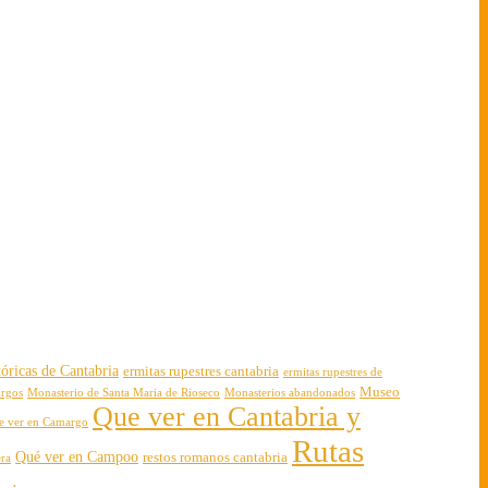
óricas de Cantabria
ermitas rupestres cantabria
ermitas rupestres de
Museo
urgos
Monasterio de Santa Maria de Rioseco
Monasterios abandonados
Que ver en Cantabria y
e ver en Camargo
Rutas
Qué ver en Campoo
restos romanos cantabria
era