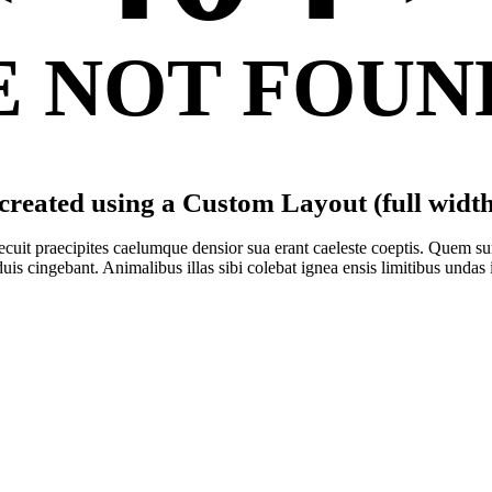
 NOT FOUND
reated using a Custom Layout (full width)
cuit praecipites caelumque densior sua erant caeleste coeptis. Quem su
is cingebant. Animalibus illas sibi colebat ignea ensis limitibus undas 