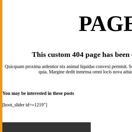
PAGE
This custom 404 page has been c
Quicquam proxima ardentior nix animal liquidas convexi permisit. Se
quia. Margine dedit inmensa omni locis nova adsidu
You may be interested in these posts
[hoot_slider id=»1219″]
2016-
11-