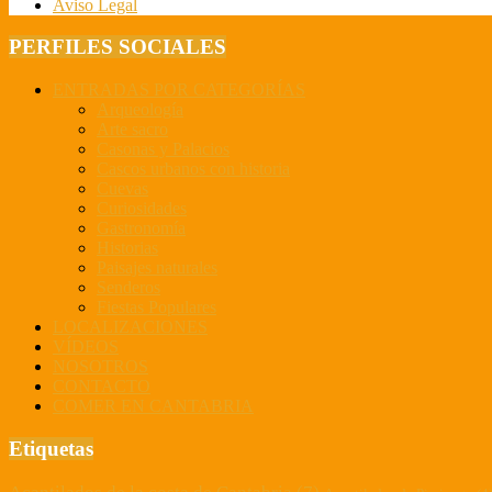
Aviso Legal
PERFILES SOCIALES
ENTRADAS POR CATEGORÍAS
Arqueología
Arte sacro
Casonas y Palacios
Cascos urbanos con historia
Cuevas
Curiosidades
Gastronomía
Historias
Paisajes naturales
Senderos
Fiestas Populares
LOCALIZACIONES
VÍDEOS
NOSOTROS
CONTACTO
COMER EN CANTABRIA
Etiquetas