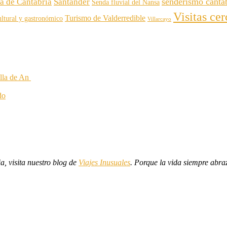
senderismo canta
za de Cantabria
Santander
Senda fluvial del Nansa
Visitas ce
Turismo de Valderredible
ltural y gastronómico
Villarcayo
illa de An
do
ia, visita nuestro blog de
Viajes Inusuales
. Porque la vida siempre abra