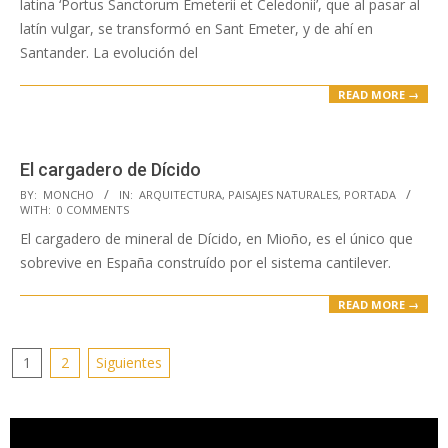
latina ‘Portus Sanctorum Emeterii et Celedonii’, que al pasar al
latín vulgar, se transformó en Sant Emeter, y de ahí en
Santander. La evolución del
READ MORE →
El cargadero de Dícido
2022-
BY:
MONCHO
IN:
ARQUITECTURA
,
PAISAJES NATURALES
,
PORTADA
WITH:
0 COMMENTS
02-
El cargadero de mineral de Dícido, en Mioño, es el único que
22
sobrevive en España construído por el sistema cantilever.
READ MORE →
Paginación
1
2
Siguientes
de
entradas
Reproductor