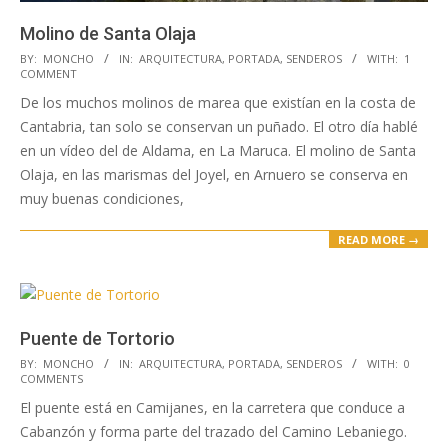
Molino de Santa Olaja
2023-
BY:
MONCHO
IN:
ARQUITECTURA
,
PORTADA
,
SENDEROS
WITH:
1
COMMENT
04-
De los muchos molinos de marea que existían en la costa de
26
Cantabria, tan solo se conservan un puñado. El otro día hablé
en un vídeo del de Aldama, en La Maruca. El molino de Santa
Olaja, en las marismas del Joyel, en Arnuero se conserva en
muy buenas condiciones,
READ MORE →
Puente de Tortorio
2023-
BY:
MONCHO
IN:
ARQUITECTURA
,
PORTADA
,
SENDEROS
WITH:
0
COMMENTS
04-
El puente está en Camijanes, en la carretera que conduce a
17
Cabanzón y forma parte del trazado del Camino Lebaniego.