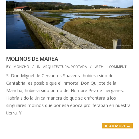
MOLINOS DE MAREA
2023-
BY:
MONCHO
IN:
ARQUITECTURA
,
PORTADA
WITH:
1 COMMENT
07-
Si Don Miguel de Cervantes Saavedra hubiera sido de
21
Cantabria, es posible que el inmortal Don Quijote de la
Mancha, hubiera sido primo del Hombre Pez de Liérganes.
Habría sido la única manera de que se enfrentara a los
singulares molinos que por esa época proliferaban en nuestra
tierra. Y
READ MORE →