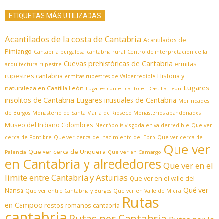
ETIQUETAS MÁS UTILIZADAS
Acantilados de la costa de Cantabria
Acantilados de
Pimiango
Cantabria burgalesa
cantabria rural
Centro de interpretación de la
Cuevas prehistóricas de Cantabria
ermitas
arquitectura rupestre
rupestres cantabria
Historia y
ermitas rupestres de Valderredible
Lugares
naturaleza en Castilla León
Lugares con encanto en Castilla Leon
insolitos de Cantabria
Lugares inusuales de Cantabria
Merindades
de Burgos
Monasterio de Santa Maria de Rioseco
Monasterios abandonados
Museo del Indiano Colombres
Necrópolis visigoda en valderredible
Que ver
cerca de Fontibre
Que ver cerca del nacimiento del Ebro
Que ver cerca de
Que ver
Que ver cerca de Unquera
Palencia
Que ver en Camargo
en Cantabria y alrededores
Que ver en el
limite entre Cantabria y Asturias
Que ver en el valle del
Qué ver
Nansa
Que ver entre Cantabria y Burgos
Que ver en Valle de Miera
Rutas
en Campoo
restos romanos cantabria
cantabria
Rutas por Cantabria