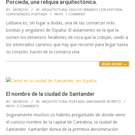
Porcieda, una reliquia arquitectónica.
2023-
BY:
MONCHO
IN:
ARQUITECTURA
,
CASCOS URBANOS CON HISTORIA
,
CURIOSIDADES
,
PORTADA
WITH:
1 COMMENT
03-
Liébana es, sin lugar a dudas, una de las comarcas más
22
bonitas y singulares de España. El aislamiento en la que la
sumen los inmensos farallones de roca que la cobijan, unido a
los intrincados caminos que hay que recorrer para llegar hasta
su corazón, hacen de la comarca una
READ MORE →
El nombre de la ciudad de Santander
2022-
BY:
MONCHO
IN:
ARQUITECTURA
,
PORTADA
,
SANTANDER SECRETO
WITH:
0 COMMENTS
11-
Seguramente muchos os habréis preguntado de dónde viene
24
el curioso nombre de la capital de Cantabria, la ciudad de
Santander. Santander deriva de la primitiva denominación