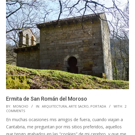
Ermita de San Román del Moroso
2023-
BY:
MONCHO
IN:
ARQUITECTURA
,
ARTE SACRO
,
PORTADA
WITH:
2
COMMENTS
05-
En muchas ocasiones mis amigos de fuera, cuando viajan a
03
Cantabria, me preguntan por mis sitios preferidos, aquellos
que tengo grabados en las “cookies” de mi cerebro, y que me