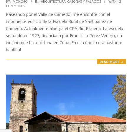
2026-
BY:
MONCHO
IN:
ARQUITECTURA
,
CASONAS Y PALACIOS
WITH:
2
COMMENTS
02-
Paseando por el Valle de Carriedo, me encontré con el
09
imponente edificio de la Escuela Rural de Santibañez de
Carriedo. Actualmente alberga el CRA Río Pisueña. La escuela
se fundó en 1927, financiada por Francisco Pérez Venero, un
indiano que hizo fortuna en Cuba. En esa época era bastante
habitual
READ MORE →