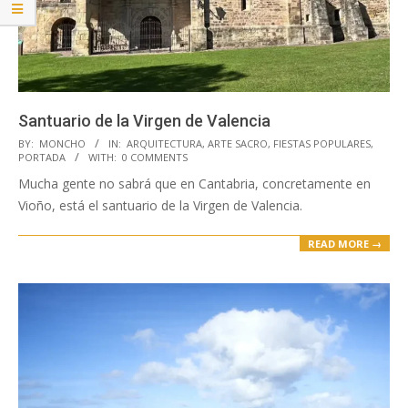
Santuario de la Virgen de Valencia
2024-
BY:
MONCHO
IN:
ARQUITECTURA
,
ARTE SACRO
,
FIESTAS POPULARES
,
PORTADA
WITH:
0 COMMENTS
11-
Mucha gente no sabrá que en Cantabria, concretamente en
05
Vioño, está el santuario de la Virgen de Valencia.
READ MORE →