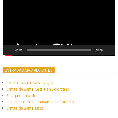
de
vídeo
00:00
00:48
ENTRADAS MÁS RECIENTES
LA ENCINA DE SAN ROQUE
Ermita de Santa Cecilia en Solórzano
El pájaro amarillo
Escuela rural de Santibañez de Carriedo
Ermita de Santa Justa