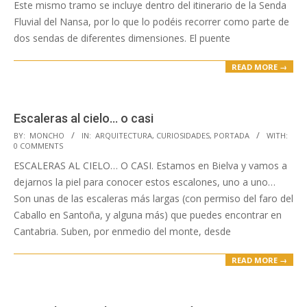
Este mismo tramo se incluye dentro del itinerario de la Senda
Fluvial del Nansa, por lo que lo podéis recorrer como parte de
dos sendas de diferentes dimensiones. El puente
READ MORE →
Escaleras al cielo… o casi
2023-
BY:
MONCHO
IN:
ARQUITECTURA
,
CURIOSIDADES
,
PORTADA
WITH:
0 COMMENTS
04-
ESCALERAS AL CIELO… O CASI. Estamos en Bielva y vamos a
13
dejarnos la piel para conocer estos escalones, uno a uno…
Son unas de las escaleras más largas (con permiso del faro del
Caballo en Santoña, y alguna más) que puedes encontrar en
Cantabria. Suben, por enmedio del monte, desde
READ MORE →