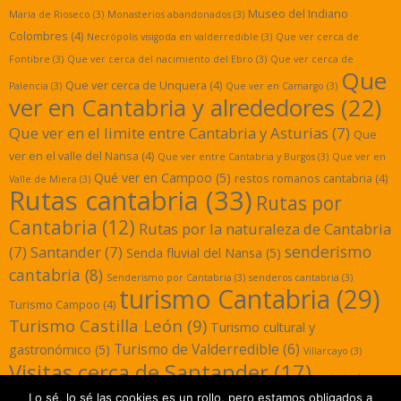
Museo del Indiano
Maria de Rioseco
(3)
Monasterios abandonados
(3)
Colombres
(4)
Necrópolis visigoda en valderredible
(3)
Que ver cerca de
Fontibre
(3)
Que ver cerca del nacimiento del Ebro
(3)
Que ver cerca de
Que
Que ver cerca de Unquera
(4)
Palencia
(3)
Que ver en Camargo
(3)
ver en Cantabria y alrededores
(22)
Que ver en el limite entre Cantabria y Asturias
(7)
Que
ver en el valle del Nansa
(4)
Que ver entre Cantabria y Burgos
(3)
Que ver en
Qué ver en Campoo
(5)
restos romanos cantabria
(4)
Valle de Miera
(3)
Rutas cantabria
(33)
Rutas por
Cantabria
(12)
Rutas por la naturaleza de Cantabria
senderismo
(7)
Santander
(7)
Senda fluvial del Nansa
(5)
cantabria
(8)
Senderismo por Cantabria
(3)
senderos cantabria
(3)
turismo Cantabria
(29)
Turismo Campoo
(4)
Turismo Castilla León
(9)
Turismo cultural y
Turismo de Valderredible
(6)
gastronómico
(5)
Villarcayo
(3)
Visitas cerca de Santander
(17)
yacimientos
Lo sé, lo sé las cookies es un rollo, pero estamos obligados a
romanos cantabria
(3)