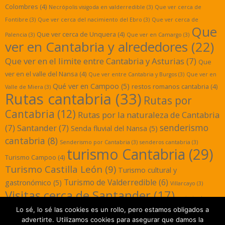
Colombres
(4)
Necrópolis visigoda en valderredible
(3)
Que ver cerca de
Fontibre
(3)
Que ver cerca del nacimiento del Ebro
(3)
Que ver cerca de
Que
Que ver cerca de Unquera
(4)
Palencia
(3)
Que ver en Camargo
(3)
ver en Cantabria y alrededores
(22)
Que ver en el limite entre Cantabria y Asturias
(7)
Que
ver en el valle del Nansa
(4)
Que ver entre Cantabria y Burgos
(3)
Que ver en
Qué ver en Campoo
(5)
restos romanos cantabria
(4)
Valle de Miera
(3)
Rutas cantabria
(33)
Rutas por
Cantabria
(12)
Rutas por la naturaleza de Cantabria
senderismo
(7)
Santander
(7)
Senda fluvial del Nansa
(5)
cantabria
(8)
Senderismo por Cantabria
(3)
senderos cantabria
(3)
turismo Cantabria
(29)
Turismo Campoo
(4)
Turismo Castilla León
(9)
Turismo cultural y
Turismo de Valderredible
(6)
gastronómico
(5)
Villarcayo
(3)
Visitas cerca de Santander
(17)
yacimientos
Lo sé, lo sé las cookies es un rollo, pero estamos obligados a
romanos cantabria
(3)
advertirte. Utilizamos cookies para asegurar que damos la