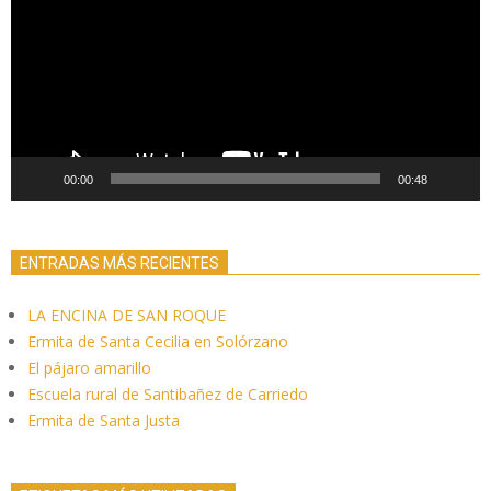
vídeo
00:00
00:48
ENTRADAS MÁS RECIENTES
LA ENCINA DE SAN ROQUE
Ermita de Santa Cecilia en Solórzano
El pájaro amarillo
Escuela rural de Santibañez de Carriedo
Ermita de Santa Justa