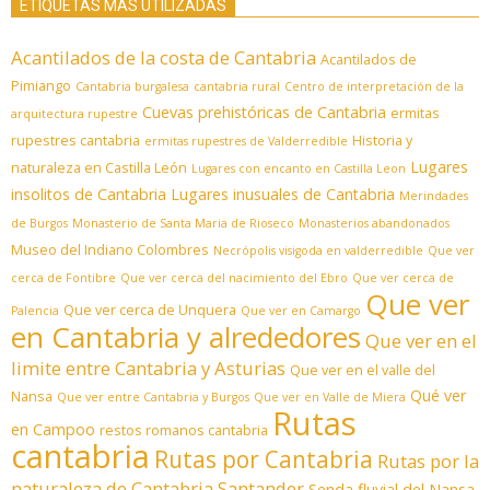
ETIQUETAS MÁS UTILIZADAS
Acantilados de la costa de Cantabria
Acantilados de
Pimiango
Cantabria burgalesa
cantabria rural
Centro de interpretación de la
Cuevas prehistóricas de Cantabria
ermitas
arquitectura rupestre
rupestres cantabria
Historia y
ermitas rupestres de Valderredible
Lugares
naturaleza en Castilla León
Lugares con encanto en Castilla Leon
insolitos de Cantabria
Lugares inusuales de Cantabria
Merindades
de Burgos
Monasterio de Santa Maria de Rioseco
Monasterios abandonados
Museo del Indiano Colombres
Necrópolis visigoda en valderredible
Que ver
cerca de Fontibre
Que ver cerca del nacimiento del Ebro
Que ver cerca de
Que ver
Que ver cerca de Unquera
Palencia
Que ver en Camargo
en Cantabria y alrededores
Que ver en el
limite entre Cantabria y Asturias
Que ver en el valle del
Qué ver
Nansa
Que ver entre Cantabria y Burgos
Que ver en Valle de Miera
Rutas
en Campoo
restos romanos cantabria
cantabria
Rutas por Cantabria
Rutas por la
naturaleza de Cantabria
Santander
Senda fluvial del Nansa