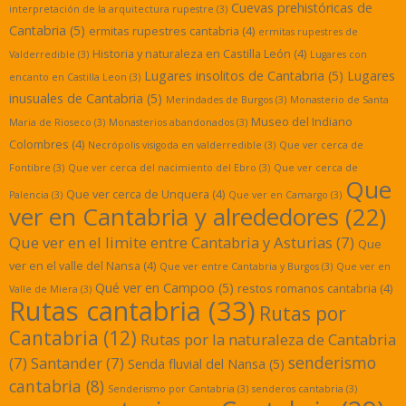
Cuevas prehistóricas de
interpretación de la arquitectura rupestre
(3)
Cantabria
(5)
ermitas rupestres cantabria
(4)
ermitas rupestres de
Historia y naturaleza en Castilla León
(4)
Valderredible
(3)
Lugares con
Lugares insolitos de Cantabria
(5)
Lugares
encanto en Castilla Leon
(3)
inusuales de Cantabria
(5)
Merindades de Burgos
(3)
Monasterio de Santa
Museo del Indiano
Maria de Rioseco
(3)
Monasterios abandonados
(3)
Colombres
(4)
Necrópolis visigoda en valderredible
(3)
Que ver cerca de
Fontibre
(3)
Que ver cerca del nacimiento del Ebro
(3)
Que ver cerca de
Que
Que ver cerca de Unquera
(4)
Palencia
(3)
Que ver en Camargo
(3)
ver en Cantabria y alrededores
(22)
Que ver en el limite entre Cantabria y Asturias
(7)
Que
ver en el valle del Nansa
(4)
Que ver entre Cantabria y Burgos
(3)
Que ver en
Qué ver en Campoo
(5)
restos romanos cantabria
(4)
Valle de Miera
(3)
Rutas cantabria
(33)
Rutas por
Cantabria
(12)
Rutas por la naturaleza de Cantabria
senderismo
(7)
Santander
(7)
Senda fluvial del Nansa
(5)
cantabria
(8)
Senderismo por Cantabria
(3)
senderos cantabria
(3)