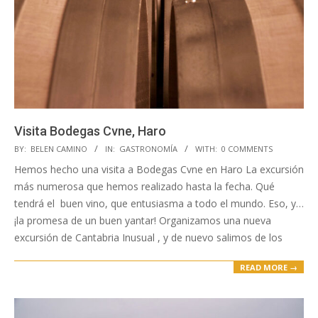
Visita Bodegas Cvne, Haro
2018-
BY:
BELEN CAMINO
IN:
GASTRONOMÍA
WITH:
0 COMMENTS
01-
Hemos hecho una visita a Bodegas Cvne en Haro La excursión
03
más numerosa que hemos realizado hasta la fecha. Qué
tendrá el buen vino, que entusiasma a todo el mundo. Eso, y…
¡la promesa de un buen yantar! Organizamos una nueva
excursión de Cantabria Inusual , y de nuevo salimos de los
READ MORE →