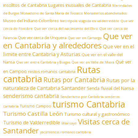
insolitos de Cantabria
Lugares inusuales de Cantabria
Merindades
de Burgos
Monasterio de Santa Maria de Rioseco
Monasterios abandonados
Museo del Indiano Colombres
Necrópolis visigoda en valderredible
Que ver
cerca de Fontibre
Que ver cerca del nacimiento del Ebro
Que ver cerca de
Que ver
Que ver cerca de Unquera
Palencia
Que ver en Camargo
en Cantabria y alrededores
Que ver en el
limite entre Cantabria y Asturias
Que ver en el valle del
Qué ver
Nansa
Que ver entre Cantabria y Burgos
Que ver en Valle de Miera
Rutas
en Campoo
restos romanos cantabria
cantabria
Rutas por Cantabria
Rutas por la
naturaleza de Cantabria
Santander
Senda fluvial del Nansa
senderismo cantabria
Senderismo por Cantabria
senderos
turismo Cantabria
Turismo Campoo
cantabria
Turismo Castilla León
Turismo cultural y gastronómico
Visitas cerca de
Turismo de Valderredible
Villarcayo
Santander
yacimientos romanos cantabria