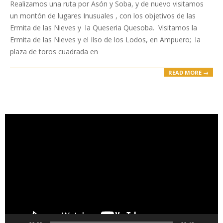
06-
Realizamos una ruta por Asón y Soba, y de nuevo visitamos
15
un montón de lugares Inusuales , con los objetivos de las
Ermita de las Nieves y la Queseria Quesoba. Visitamos la
Ermita de las Nieves y el Ilso de los Lodos, en Ampuero; la
plaza de toros cuadrada en
READ MORE →
Reproductor
de
vídeo