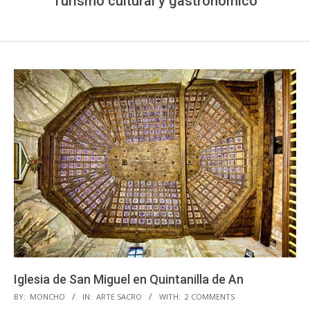
Turismo cultural y gastronómico
Iglesia de San Miguel en Quintanilla de An
2020-
BY:
MONCHO
IN:
ARTE SACRO
WITH:
2 COMMENTS