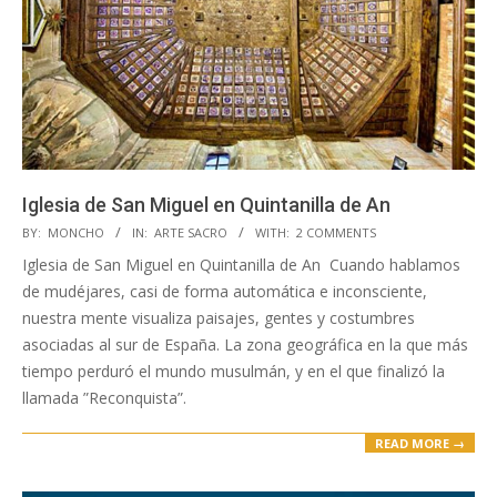
Iglesia de San Miguel en Quintanilla de An
2020-
BY:
MONCHO
IN:
ARTE SACRO
WITH:
2 COMMENTS
04-
Iglesia de San Miguel en Quintanilla de An Cuando hablamos
15
de mudéjares, casi de forma automática e inconsciente,
nuestra mente visualiza paisajes, gentes y costumbres
asociadas al sur de España. La zona geográfica en la que más
tiempo perduró el mundo musulmán, y en el que finalizó la
llamada ”Reconquista”.
READ MORE →