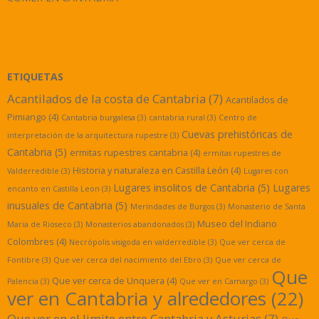
ETIQUETAS
Acantilados de la costa de Cantabria
(7)
Acantilados de
Pimiango
(4)
Cantabria burgalesa
(3)
cantabria rural
(3)
Centro de
Cuevas prehistóricas de
interpretación de la arquitectura rupestre
(3)
Cantabria
(5)
ermitas rupestres cantabria
(4)
ermitas rupestres de
Historia y naturaleza en Castilla León
(4)
Valderredible
(3)
Lugares con
Lugares insolitos de Cantabria
(5)
Lugares
encanto en Castilla Leon
(3)
inusuales de Cantabria
(5)
Merindades de Burgos
(3)
Monasterio de Santa
Museo del Indiano
Maria de Rioseco
(3)
Monasterios abandonados
(3)
Colombres
(4)
Necrópolis visigoda en valderredible
(3)
Que ver cerca de
Fontibre
(3)
Que ver cerca del nacimiento del Ebro
(3)
Que ver cerca de
Que
Que ver cerca de Unquera
(4)
Palencia
(3)
Que ver en Camargo
(3)
ver en Cantabria y alrededores
(22)
Que ver en el limite entre Cantabria y Asturias
(7)