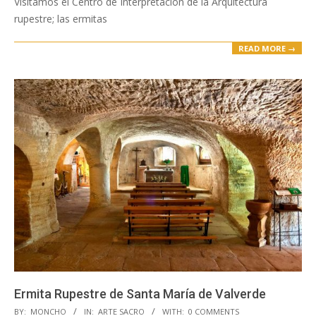
Visitamos el Centro de Interpretación de la Arquitectura
rupestre; las ermitas
READ MORE →
Ermita Rupestre de Santa María de Valverde
2020-
BY:
MONCHO
IN:
ARTE SACRO
WITH:
0 COMMENTS