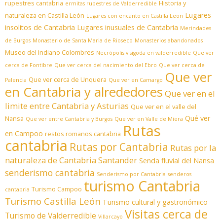
rupestres cantabria
Historia y
ermitas rupestres de Valderredible
Lugares
naturaleza en Castilla León
Lugares con encanto en Castilla Leon
insolitos de Cantabria
Lugares inusuales de Cantabria
Merindades
de Burgos
Monasterio de Santa Maria de Rioseco
Monasterios abandonados
Museo del Indiano Colombres
Necrópolis visigoda en valderredible
Que ver
cerca de Fontibre
Que ver cerca del nacimiento del Ebro
Que ver cerca de
Que ver
Que ver cerca de Unquera
Palencia
Que ver en Camargo
en Cantabria y alrededores
Que ver en el
limite entre Cantabria y Asturias
Que ver en el valle del
Qué ver
Nansa
Que ver entre Cantabria y Burgos
Que ver en Valle de Miera
Rutas
en Campoo
restos romanos cantabria
cantabria
Rutas por Cantabria
Rutas por la
naturaleza de Cantabria
Santander
Senda fluvial del Nansa
senderismo cantabria
Senderismo por Cantabria
senderos
turismo Cantabria
Turismo Campoo
cantabria
Turismo Castilla León
Turismo cultural y gastronómico
Visitas cerca de
Turismo de Valderredible
Villarcayo