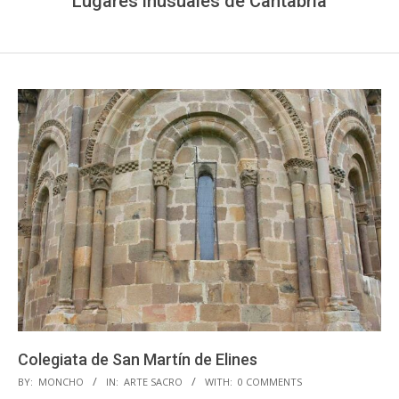
Lugares inusuales de Cantabria
Colegiata de San Martín de Elines
2020-
BY:
MONCHO
IN:
ARTE SACRO
WITH:
0 COMMENTS