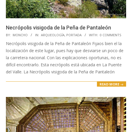
Necrópolis visigoda de la Peña de Pantaleón
2020-
BY:
MONCHO
IN:
ARQUEOLOGÍA
,
PORTADA
WITH:
0 COMMENTS
04-
Necrópolis visigoda de la Peña de Pantaleón Fijaos bien el la
15
localización de este lugar, pues hay que desviarse un poco de
la carretera nacional. Con las explicaciones oportunas, no es
difícil encontrarlo. Esta necrópolis está ubicada en La Puente
del Valle. La Necrópolis visigoda de la Peña de Pantaleón
READ MORE →