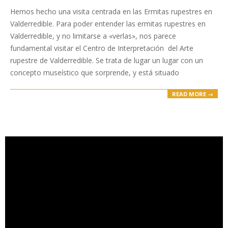
04-
Hemos hecho una visita centrada en las Ermitas rupestres en
15
Valderredible. Para poder entender las ermitas rupestres en
Valderredible, y no limitarse a «verlas», nos parece
fundamental visitar el Centro de Interpretación del Arte
rupestre de Valderredible. Se trata de lugar un lugar con un
concepto museístico que sorprende, y está situado
READ MORE →
Reproductor
de
vídeo