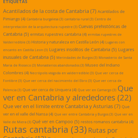
ETIQUETAS
Acantilados de la costa de Cantabria
(7)
Acantilados de
Pimiango
(4)
Cantabria burgalesa
(3)
cantabria rural
(3)
Centro de
Cuevas prehistóricas de
interpretación de la arquitectura rupestre
(3)
Cantabria
(5)
ermitas rupestres cantabria
(4)
ermitas rupestres de
Historia y naturaleza en Castilla León
(4)
Valderredible
(3)
Lugares con
Lugares insolitos de Cantabria
(5)
Lugares
encanto en Castilla Leon
(3)
inusuales de Cantabria
(5)
Merindades de Burgos
(3)
Monasterio de Santa
Museo del Indiano
Maria de Rioseco
(3)
Monasterios abandonados
(3)
Colombres
(4)
Necrópolis visigoda en valderredible
(3)
Que ver cerca de
Fontibre
(3)
Que ver cerca del nacimiento del Ebro
(3)
Que ver cerca de
Que
Que ver cerca de Unquera
(4)
Palencia
(3)
Que ver en Camargo
(3)
ver en Cantabria y alrededores
(22)
Que ver en el limite entre Cantabria y Asturias
(7)
Que
ver en el valle del Nansa
(4)
Que ver entre Cantabria y Burgos
(3)
Que ver en
Qué ver en Campoo
(5)
restos romanos cantabria
(4)
Valle de Miera
(3)
Rutas cantabria
(33)
Rutas por