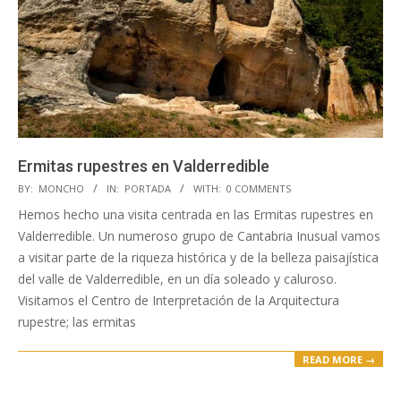
Ermitas rupestres en Valderredible
2020-
BY:
MONCHO
IN:
PORTADA
WITH:
0 COMMENTS
04-
Hemos hecho una visita centrada en las Ermitas rupestres en
15
Valderredible. Un numeroso grupo de Cantabria Inusual vamos
a visitar parte de la riqueza histórica y de la belleza paisajística
del valle de Valderredible, en un día soleado y caluroso.
Visitamos el Centro de Interpretación de la Arquitectura
rupestre; las ermitas
READ MORE →