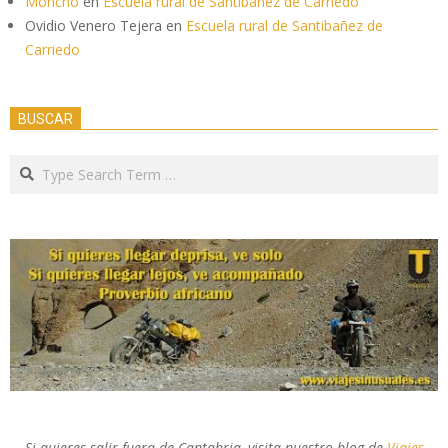
Moncho
en
Escuela rural de Santibañez de Carriedo
Ovidio Venero Tejera
en
Escuela rural de Santibañez de
Carriedo
BUSCAR
Search
Si quieres salir fuera de Cantabria, visita nuestro blog de
Viajes