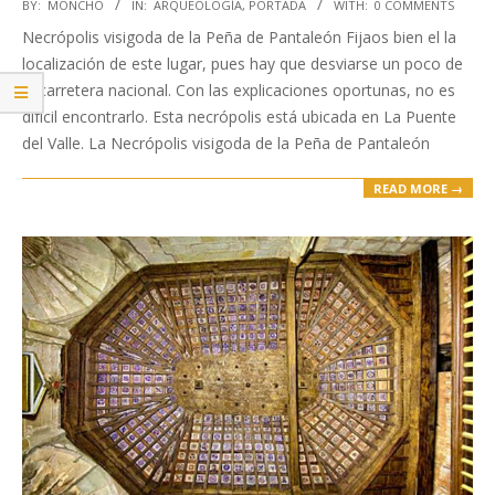
2020-
BY:
MONCHO
IN:
ARQUEOLOGÍA
,
PORTADA
WITH:
0 COMMENTS
04-
Necrópolis visigoda de la Peña de Pantaleón Fijaos bien el la
15
localización de este lugar, pues hay que desviarse un poco de
la carretera nacional. Con las explicaciones oportunas, no es
difícil encontrarlo. Esta necrópolis está ubicada en La Puente
del Valle. La Necrópolis visigoda de la Peña de Pantaleón
READ MORE →