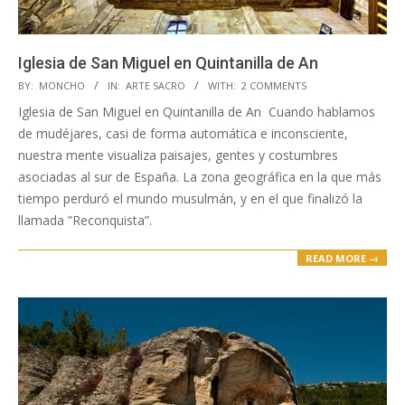
Iglesia de San Miguel en Quintanilla de An
2020-
BY:
MONCHO
IN:
ARTE SACRO
WITH:
2 COMMENTS
04-
Iglesia de San Miguel en Quintanilla de An Cuando hablamos
15
de mudéjares, casi de forma automática e inconsciente,
nuestra mente visualiza paisajes, gentes y costumbres
asociadas al sur de España. La zona geográfica en la que más
tiempo perduró el mundo musulmán, y en el que finalizó la
llamada ”Reconquista”.
READ MORE →