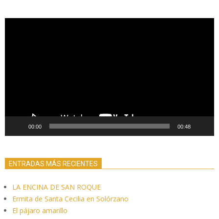
Reproductor
de
vídeo
00:00
00:48
ENTRADAS MÁS RECIENTES
LA ENCINA DE SAN ROQUE
Ermita de Santa Cecilia en Solórzano
El pájaro amarillo