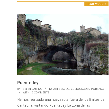
READ MORE →
Puentedey
2018-
BY:
BELEN CAMINO
IN:
ARTE SACRO
,
CURIOSIDADES
,
PORTADA
WITH:
0 COMMENTS
11-
Hemos realizado una nueva ruta fuera de los límites de
09
Cantabria, visitando Puentedey La zona de las