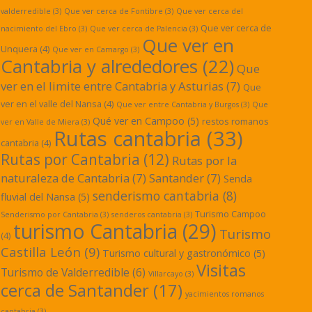
valderredible
(3)
Que ver cerca de Fontibre
(3)
Que ver cerca del
Que ver cerca de
nacimiento del Ebro
(3)
Que ver cerca de Palencia
(3)
Que ver en
Unquera
(4)
Que ver en Camargo
(3)
Cantabria y alrededores
(22)
Que
ver en el limite entre Cantabria y Asturias
(7)
Que
ver en el valle del Nansa
(4)
Que ver entre Cantabria y Burgos
(3)
Que
Qué ver en Campoo
(5)
restos romanos
ver en Valle de Miera
(3)
Rutas cantabria
(33)
cantabria
(4)
Rutas por Cantabria
(12)
Rutas por la
naturaleza de Cantabria
(7)
Santander
(7)
Senda
senderismo cantabria
(8)
fluvial del Nansa
(5)
Turismo Campoo
Senderismo por Cantabria
(3)
senderos cantabria
(3)
turismo Cantabria
(29)
Turismo
(4)
Castilla León
(9)
Turismo cultural y gastronómico
(5)
Visitas
Turismo de Valderredible
(6)
Villarcayo
(3)
cerca de Santander
(17)
yacimientos romanos
cantabria
(3)