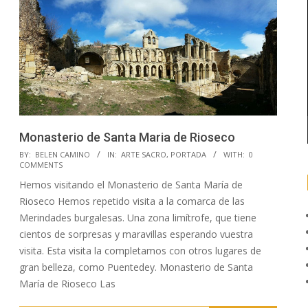
Monasterio de Santa Maria de Rioseco
2018-
BY:
BELEN CAMINO
IN:
ARTE SACRO
,
PORTADA
WITH:
0
COMMENTS
11-
Hemos visitando el Monasterio de Santa María de
09
Rioseco Hemos repetido visita a la comarca de las
Merindades burgalesas. Una zona limítrofe, que tiene
cientos de sorpresas y maravillas esperando vuestra
visita. Esta visita la completamos con otros lugares de
gran belleza, como Puentedey. Monasterio de Santa
María de Rioseco Las