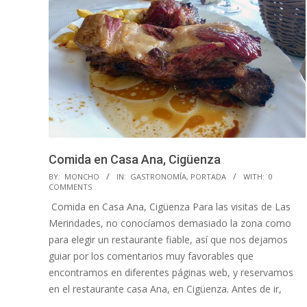
Comida en Casa Ana, Cigüenza
2018-
BY:
MONCHO
IN:
GASTRONOMÍA
,
PORTADA
WITH:
0
COMMENTS
11-
Comida en Casa Ana, Cigüenza Para las visitas de Las
09
Merindades, no conocíamos demasiado la zona como
para elegir un restaurante fiable, así que nos dejamos
guiar por los comentarios muy favorables que
encontramos en diferentes páginas web, y reservamos
en el restaurante casa Ana, en Cigüenza. Antes de ir,