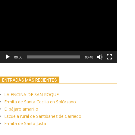
Reproductor
de
vídeo
00:00
00:48
ENTRADAS MÁS RECIENTES
LA ENCINA DE SAN ROQUE
Ermita de Santa Cecilia en Solórzano
El pájaro amarillo
Escuela rural de Santibañez de Carriedo
Ermita de Santa Justa