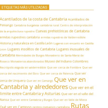
ETIQUETAS MÁS UTILIZADAS
Acantilados de la costa de Cantabria
Acantilados de
Pimiango
Cantabria burgalesa
cantabria rural
Centro de interpretación
Cuevas prehistóricas de Cantabria
de la arquitectura rupestre
ermitas rupestres cantabria
ermitas rupestres de Valderredible
Historia y naturaleza en Castilla León
Lugares con encanto en Castilla
Lugares insolitos de Cantabria
Lugares inusuales de
Leon
Cantabria
Merindades de Burgos
Monasterio de Santa Maria de
Museo del Indiano Colombres
Rioseco
Monasterios abandonados
Necrópolis visigoda en valderredible
Que ver cerca de Fontibre
Que ver
Que ver
cerca del nacimiento del Ebro
Que ver cerca de Palencia
Que ver en
cerca de Unquera
Que ver en Camargo
Cantabria y alrededores
Que ver en el
limite entre Cantabria y Asturias
Que ver en el valle del
Nansa
Que ver entre Cantabria y Burgos
Que ver en Valle de Miera
Rutas
Qué ver en Campoo
restos romanos cantabria