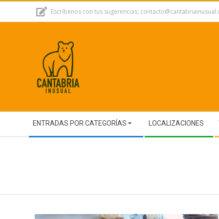
Skip
Escríbenos con tus sugerencias; contacto@cantabriainusual
to
content
Secondary
ENTRADAS POR CATEGORÍAS
LOCALIZACIONES
Navigation
Menu