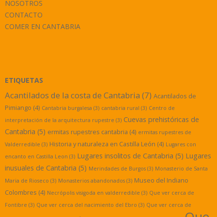
NOSOTROS
CONTACTO
COMER EN CANTABRIA
ETIQUETAS
Acantilados de la costa de Cantabria
(7)
Acantilados de
Pimiango
(4)
Cantabria burgalesa
(3)
cantabria rural
(3)
Centro de
Cuevas prehistóricas de
interpretación de la arquitectura rupestre
(3)
Cantabria
(5)
ermitas rupestres cantabria
(4)
ermitas rupestres de
Historia y naturaleza en Castilla León
(4)
Valderredible
(3)
Lugares con
Lugares insolitos de Cantabria
(5)
Lugares
encanto en Castilla Leon
(3)
inusuales de Cantabria
(5)
Merindades de Burgos
(3)
Monasterio de Santa
Museo del Indiano
Maria de Rioseco
(3)
Monasterios abandonados
(3)
Colombres
(4)
Necrópolis visigoda en valderredible
(3)
Que ver cerca de
Fontibre
(3)
Que ver cerca del nacimiento del Ebro
(3)
Que ver cerca de
Que