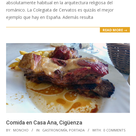
absolutamente habitual en la arquitectura religiosa del
románico. La Colegiata de Cervatos es quizás el mejor
ejemplo que hay en España. Además resulta
READ MORE →
Comida en Casa Ana, Cigüenza
2018-
BY:
MONCHO
IN:
GASTRONOMÍA
,
PORTADA
WITH:
0 COMMENTS