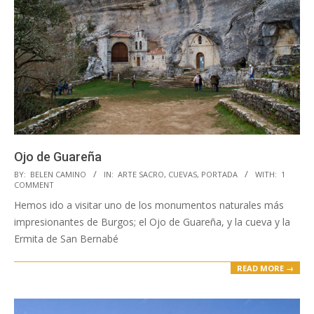
Ojo de Guareña
2018-
BY:
BELEN CAMINO
IN:
ARTE SACRO
,
CUEVAS
,
PORTADA
WITH:
1
COMMENT
11-
Hemos ido a visitar uno de los monumentos naturales más
16
impresionantes de Burgos; el Ojo de Guareña, y la cueva y la
Ermita de San Bernabé
READ MORE →