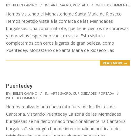
2018-
BY:
BELEN CAMINO
IN:
ARTE SACRO
,
PORTADA
WITH:
0 COMMENTS
11-
Hemos visitando el Monasterio de Santa María de Rioseco
09
Hemos repetido visita a la comarca de las Merindades
burgalesas. Una zona limítrofe, que tiene cientos de sorpresas
y maravillas esperando vuestra visita. Esta visita la
completamos con otros lugares de gran belleza, como
Puentedey. Monasterio de Santa María de Rioseco Las
READ MORE →
Puentedey
2018-
BY:
BELEN CAMINO
IN:
ARTE SACRO
,
CURIOSIDADES
,
PORTADA
WITH:
0 COMMENTS
11-
Hemos realizado una nueva ruta fuera de los límites de
09
Cantabria, visitando Puentedey La zona de las Merindades
burgalesas se ha denominado tradicionalmente “la Cantabria
burgalesa”, sin ningún tipo de intencionalidad política o de
reivindicación territorial, pero sabemos que es una