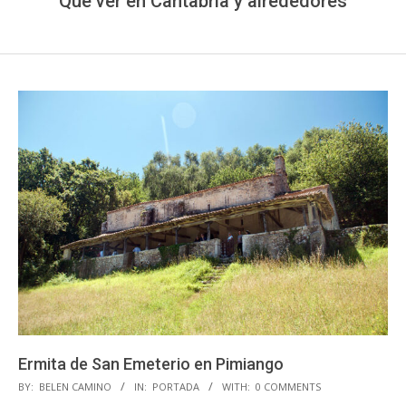
Que ver en Cantabria y alrededores
Ermita de San Emeterio en Pimiango
2019-
BY:
BELEN CAMINO
IN:
PORTADA
WITH:
0 COMMENTS