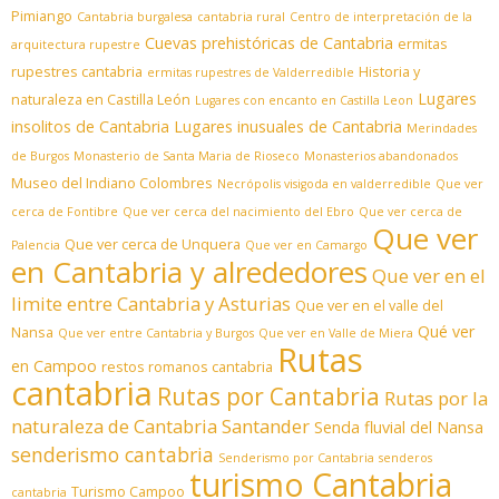
Pimiango
Cantabria burgalesa
cantabria rural
Centro de interpretación de la
Cuevas prehistóricas de Cantabria
ermitas
arquitectura rupestre
rupestres cantabria
Historia y
ermitas rupestres de Valderredible
Lugares
naturaleza en Castilla León
Lugares con encanto en Castilla Leon
insolitos de Cantabria
Lugares inusuales de Cantabria
Merindades
de Burgos
Monasterio de Santa Maria de Rioseco
Monasterios abandonados
Museo del Indiano Colombres
Necrópolis visigoda en valderredible
Que ver
cerca de Fontibre
Que ver cerca del nacimiento del Ebro
Que ver cerca de
Que ver
Que ver cerca de Unquera
Palencia
Que ver en Camargo
en Cantabria y alrededores
Que ver en el
limite entre Cantabria y Asturias
Que ver en el valle del
Qué ver
Nansa
Que ver entre Cantabria y Burgos
Que ver en Valle de Miera
Rutas
en Campoo
restos romanos cantabria
cantabria
Rutas por Cantabria
Rutas por la
naturaleza de Cantabria
Santander
Senda fluvial del Nansa
senderismo cantabria
Senderismo por Cantabria
senderos
turismo Cantabria
Turismo Campoo
cantabria