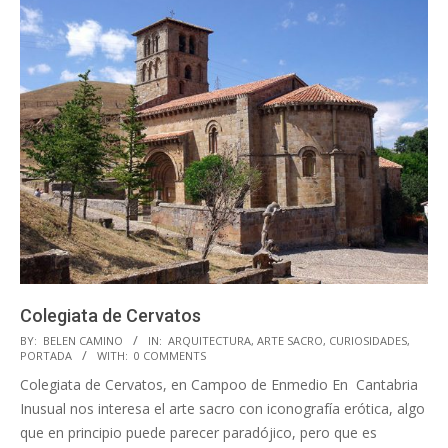
Colegiata de Cervatos
2018-
BY:
BELEN CAMINO
IN:
ARQUITECTURA
,
ARTE SACRO
,
CURIOSIDADES
,
PORTADA
WITH:
0 COMMENTS
11-
Colegiata de Cervatos, en Campoo de Enmedio En Cantabria
11
Inusual nos interesa el arte sacro con iconografía erótica, algo
que en principio puede parecer paradójico, pero que es