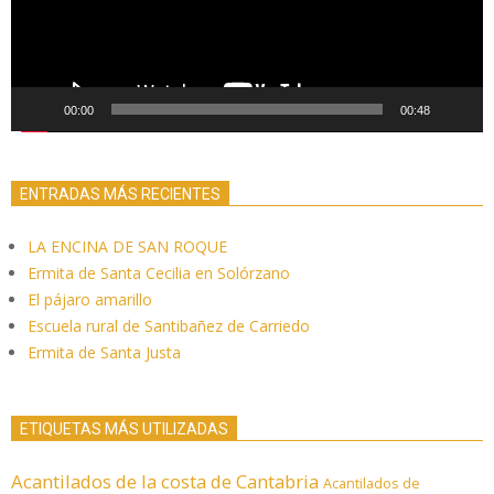
00:00
00:48
ENTRADAS MÁS RECIENTES
LA ENCINA DE SAN ROQUE
Ermita de Santa Cecilia en Solórzano
El pájaro amarillo
Escuela rural de Santibañez de Carriedo
Ermita de Santa Justa
ETIQUETAS MÁS UTILIZADAS
Acantilados de la costa de Cantabria
Acantilados de