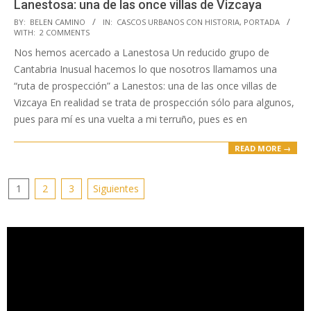
Lanestosa: una de las once villas de Vizcaya
2018-
BY:
BELEN CAMINO
IN:
CASCOS URBANOS CON HISTORIA
,
PORTADA
WITH:
2 COMMENTS
11-
Nos hemos acercado a Lanestosa Un reducido grupo de
09
Cantabria Inusual hacemos lo que nosotros llamamos una
“ruta de prospección” a Lanestos: una de las once villas de
Vizcaya En realidad se trata de prospección sólo para algunos,
pues para mí es una vuelta a mi terruño, pues es en
READ MORE →
Paginación
1
2
3
Siguientes
de
entradas
Reproductor
de
vídeo