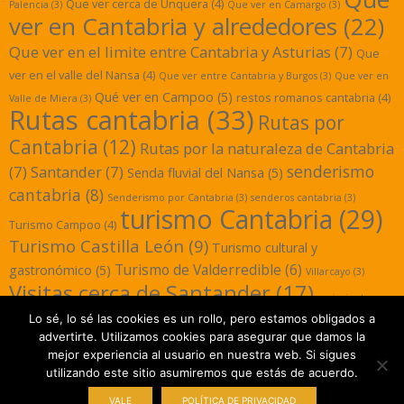
Que ver cerca de Unquera
(4)
Palencia
(3)
Que ver en Camargo
(3)
ver en Cantabria y alrededores
(22)
Que ver en el limite entre Cantabria y Asturias
(7)
Que
ver en el valle del Nansa
(4)
Que ver entre Cantabria y Burgos
(3)
Que ver en
Qué ver en Campoo
(5)
restos romanos cantabria
(4)
Valle de Miera
(3)
Rutas cantabria
(33)
Rutas por
Cantabria
(12)
Rutas por la naturaleza de Cantabria
senderismo
(7)
Santander
(7)
Senda fluvial del Nansa
(5)
cantabria
(8)
Senderismo por Cantabria
(3)
senderos cantabria
(3)
turismo Cantabria
(29)
Turismo Campoo
(4)
Turismo Castilla León
(9)
Turismo cultural y
Turismo de Valderredible
(6)
gastronómico
(5)
Villarcayo
(3)
Visitas cerca de Santander
(17)
yacimientos
Lo sé, lo sé las cookies es un rollo, pero estamos obligados a
romanos cantabria
(3)
advertirte. Utilizamos cookies para asegurar que damos la
mejor experiencia al usuario en nuestra web. Si sigues
utilizando este sitio asumiremos que estás de acuerdo.
Designed using
Magazine Hoot
. Powered by
WordPress
.
VALE
POLÍTICA DE PRIVACIDAD