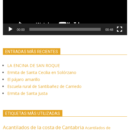
00:00
00:48
ENTRADAS MÁS RECIENTES
LA ENCINA DE SAN ROQUE
Ermita de Santa Cecilia en Solórzano
El pájaro amarillo
Escuela rural de Santibañez de Carriedo
Ermita de Santa Justa
ETIQUETAS MÁS UTILIZADAS
Acantilados de la costa de Cantabria
Acantilados de