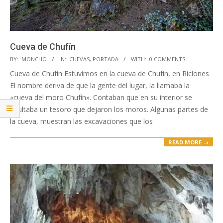
Cueva de Chufín
2019-
BY:
MONCHO
IN:
CUEVAS
,
PORTADA
WITH:
0 COMMENTS
04-
Cueva de Chufín Estuvimos en la cueva de Chufín, en Riclones
23
El nombre deriva de que la gente del lugar, la llamaba la
«cueva del moro Chufín». Contaban que en su interior se
ocultaba un tesoro que dejaron los moros. Algunas partes de
la cueva, muestran las excavaciones que los
READ MORE →