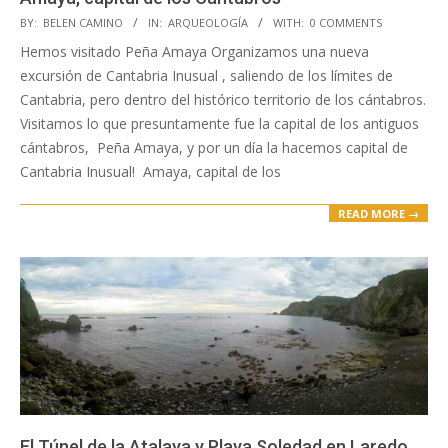
2017-
BY:
BELEN CAMINO
IN:
ARQUEOLOGÍA
WITH:
0 COMMENTS
09-
Hemos visitado Peña Amaya Organizamos una nueva
14
excursión de Cantabria Inusual , saliendo de los límites de
Cantabria, pero dentro del histórico territorio de los cántabros.
Visitamos lo que presuntamente fue la capital de los antiguos
cántabros, Peña Amaya, y por un día la hacemos capital de
Cantabria Inusual! Amaya, capital de los
READ MORE →
El Túnel de la Atalaya y Playa Soledad en Laredo