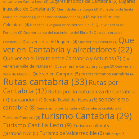
Lugares insolitos de Cantabria
(5)
Lugares
encanto en Castilla Leon
(3)
inusuales de Cantabria
(5)
Merindades de Burgos
(3)
Monasterio de Santa
Museo del Indiano
Maria de Rioseco
(3)
Monasterios abandonados
(3)
Colombres
(4)
Necrópolis visigoda en valderredible
(3)
Que ver cerca de
Fontibre
(3)
Que ver cerca del nacimiento del Ebro
(3)
Que ver cerca de
Que
Que ver cerca de Unquera
(4)
Palencia
(3)
Que ver en Camargo
(3)
ver en Cantabria y alrededores
(22)
Que ver en el limite entre Cantabria y Asturias
(7)
Que
ver en el valle del Nansa
(4)
Que ver entre Cantabria y Burgos
(3)
Que ver en
Qué ver en Campoo
(5)
restos romanos cantabria
(4)
Valle de Miera
(3)
Rutas cantabria
(33)
Rutas por
Cantabria
(12)
Rutas por la naturaleza de Cantabria
senderismo
(7)
Santander
(7)
Senda fluvial del Nansa
(5)
cantabria
(8)
Senderismo por Cantabria
(3)
senderos cantabria
(3)
turismo Cantabria
(29)
Turismo Campoo
(4)
Turismo Castilla León
(9)
Turismo cultural y
Turismo de Valderredible
(6)
gastronómico
(5)
Villarcayo
(3)