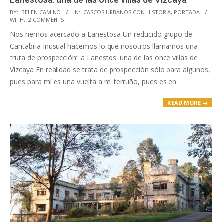
2018-
BY:
BELEN CAMINO
IN:
CASCOS URBANOS CON HISTORIA
,
PORTADA
WITH:
2 COMMENTS
11-
Nos hemos acercado a Lanestosa Un reducido grupo de
09
Cantabria Inusual hacemos lo que nosotros llamamos una
“ruta de prospección” a Lanestos: una de las once villas de
Vizcaya En realidad se trata de prospección sólo para algunos,
pues para mí es una vuelta a mi terruño, pues es en
READ MORE →