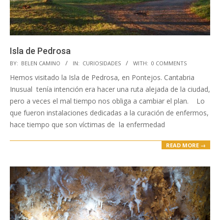
Isla de Pedrosa
2018-
BY:
BELEN CAMINO
IN:
CURIOSIDADES
WITH:
0 COMMENTS
01-
Hemos visitado la Isla de Pedrosa, en Pontejos. Cantabria
15
Inusual tenía intención era hacer una ruta alejada de la ciudad,
pero a veces el mal tiempo nos obliga a cambiar el plan. Lo
que fueron instalaciones dedicadas a la curación de enfermos,
hace tiempo que son víctimas de la enfermedad
READ MORE →