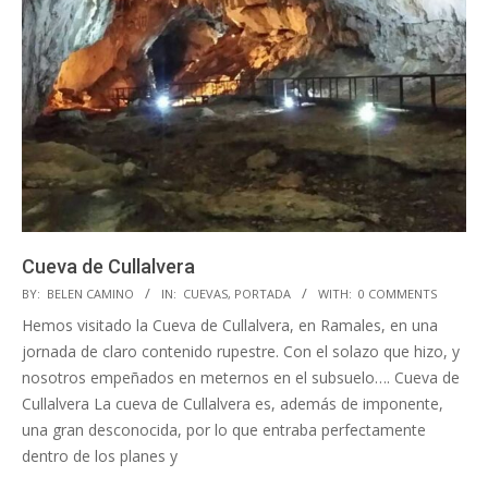
Cueva de Cullalvera
2018-
BY:
BELEN CAMINO
IN:
CUEVAS
,
PORTADA
WITH:
0 COMMENTS
11-
Hemos visitado la Cueva de Cullalvera, en Ramales, en una
13
jornada de claro contenido rupestre. Con el solazo que hizo, y
nosotros empeñados en meternos en el subsuelo…. Cueva de
Cullalvera La cueva de Cullalvera es, además de imponente,
una gran desconocida, por lo que entraba perfectamente
dentro de los planes y