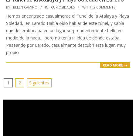
2017-
BY:
BELEN CAMINO
IN:
CURIOSIDADES
WITH:
2 COMMENTS
09-
Hemos encontrado casualmente el Tunel de la Atalaya y Playa
11
Soledad, en Laredo Había oído hablar de este túnel, y sabía
que desembocaba en un lugar sorprendentemente bello en
medio de la nada… pero no tenía ni idea de dónde estaba.
Paseando por Laredo, casualmente descubrí este lugar, muy
propio
READ MORE →
Paginación
1
2
Siguientes
de
entradas
Reproductor
de
vídeo