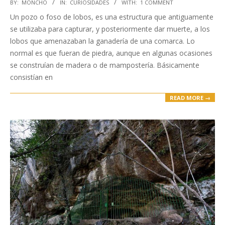
2021-
BY:
MONCHO
IN:
CURIOSIDADES
WITH:
1 COMMENT
08-
Un pozo o foso de lobos, es una estructura que antiguamente
02
se utilizaba para capturar, y posteriormente dar muerte, a los
lobos que amenazaban la ganadería de una comarca. Lo
normal es que fueran de piedra, aunque en algunas ocasiones
se construían de madera o de mampostería. Básicamente
consistían en
READ MORE →