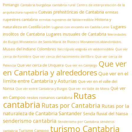
Pimiango
Cantabria burgalesa
cantabria rural
Centro de interpretación de la
Cuevas prehistóricas de Cantabria
ermitas
arquitectura rupestre
rupestres cantabria
Historia y
ermitas rupestres de Valderredible
Lugares
naturaleza en Castilla León
Lugares con encanto en Castilla Leon
insolitos de Cantabria
Lugares inusuales de Cantabria
Merindades
de Burgos
Monasterio de Santa Maria de Rioseco
Monasterios abandonados
Museo del Indiano Colombres
Necrópolis visigoda en valderredible
Que ver
cerca de Fontibre
Que ver cerca del nacimiento del Ebro
Que ver cerca de
Que ver
Que ver cerca de Unquera
Palencia
Que ver en Camargo
en Cantabria y alrededores
Que ver en el
limite entre Cantabria y Asturias
Que ver en el valle del
Qué ver
Nansa
Que ver entre Cantabria y Burgos
Que ver en Valle de Miera
Rutas
en Campoo
restos romanos cantabria
cantabria
Rutas por Cantabria
Rutas por la
naturaleza de Cantabria
Santander
Senda fluvial del Nansa
senderismo cantabria
Senderismo por Cantabria
senderos
turismo Cantabria
Turismo Campoo
cantabria