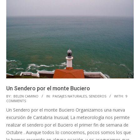
Un Sendero por el monte Buciero
2017-
BY:
BELEN CAMINO
IN:
PAISAJES NATURALES
,
SENDEROS
WITH:
9
COMMENTS
10-
Un Sendero por el monte Buciero Organizamos una nueva
03
excursión de Cantabria Inusual; La meteorología nos permite
realizar el sendero por el Buciero el primer fin de semana de
Octubre . Aunque todos lo conocemos, pocos somos los que
lo hemos recorrido en alguna ocasión, y os aseguramos que