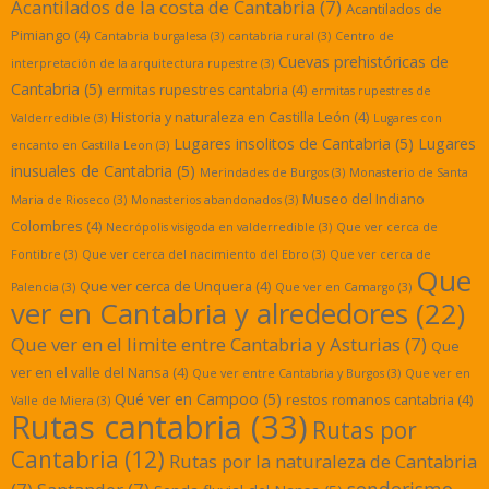
Acantilados de la costa de Cantabria
(7)
Acantilados de
Pimiango
(4)
Cantabria burgalesa
(3)
cantabria rural
(3)
Centro de
Cuevas prehistóricas de
interpretación de la arquitectura rupestre
(3)
Cantabria
(5)
ermitas rupestres cantabria
(4)
ermitas rupestres de
Historia y naturaleza en Castilla León
(4)
Valderredible
(3)
Lugares con
Lugares insolitos de Cantabria
(5)
Lugares
encanto en Castilla Leon
(3)
inusuales de Cantabria
(5)
Merindades de Burgos
(3)
Monasterio de Santa
Museo del Indiano
Maria de Rioseco
(3)
Monasterios abandonados
(3)
Colombres
(4)
Necrópolis visigoda en valderredible
(3)
Que ver cerca de
Fontibre
(3)
Que ver cerca del nacimiento del Ebro
(3)
Que ver cerca de
Que
Que ver cerca de Unquera
(4)
Palencia
(3)
Que ver en Camargo
(3)
ver en Cantabria y alrededores
(22)
Que ver en el limite entre Cantabria y Asturias
(7)
Que
ver en el valle del Nansa
(4)
Que ver entre Cantabria y Burgos
(3)
Que ver en
Qué ver en Campoo
(5)
restos romanos cantabria
(4)
Valle de Miera
(3)
Rutas cantabria
(33)
Rutas por
Cantabria
(12)
Rutas por la naturaleza de Cantabria