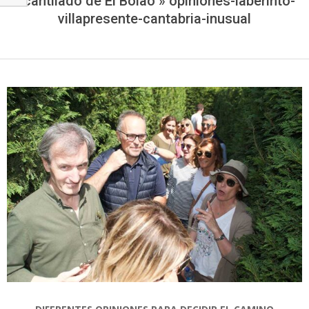
Acantilado de El Bolao »
opiniones-laberinto-
villapresente-cantabria-inusual