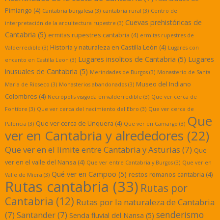
Pimiango
(4)
Cantabria burgalesa
(3)
cantabria rural
(3)
Centro de
Cuevas prehistóricas de
interpretación de la arquitectura rupestre
(3)
Cantabria
(5)
ermitas rupestres cantabria
(4)
ermitas rupestres de
Historia y naturaleza en Castilla León
(4)
Valderredible
(3)
Lugares con
Lugares insolitos de Cantabria
(5)
Lugares
encanto en Castilla Leon
(3)
inusuales de Cantabria
(5)
Merindades de Burgos
(3)
Monasterio de Santa
Museo del Indiano
Maria de Rioseco
(3)
Monasterios abandonados
(3)
Colombres
(4)
Necrópolis visigoda en valderredible
(3)
Que ver cerca de
Fontibre
(3)
Que ver cerca del nacimiento del Ebro
(3)
Que ver cerca de
Que
Que ver cerca de Unquera
(4)
Palencia
(3)
Que ver en Camargo
(3)
ver en Cantabria y alrededores
(22)
Que ver en el limite entre Cantabria y Asturias
(7)
Que
ver en el valle del Nansa
(4)
Que ver entre Cantabria y Burgos
(3)
Que ver en
Qué ver en Campoo
(5)
restos romanos cantabria
(4)
Valle de Miera
(3)
Rutas cantabria
(33)
Rutas por
Cantabria
(12)
Rutas por la naturaleza de Cantabria
senderismo
(7)
Santander
(7)
Senda fluvial del Nansa
(5)