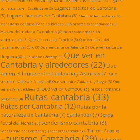
Historia y naturaleza en Castilla León
(4)
de Valderredible
(3)
Lugares
Lugares insolitos de Cantabria
con encanto en Castilla Leon
(3)
(5)
Lugares inusuales de Cantabria
(5)
Merindades de Burgos
(3)
Monasterio de Santa Maria de Rioseco
(3)
Monasterios abandonados
(3)
Museo del Indiano Colombres
(4)
Necrópolis visigoda en
valderredible
(3)
Que ver cerca de Fontibre
(3)
Que ver cerca del
Que ver cerca de
nacimiento del Ebro
(3)
Que ver cerca de Palencia
(3)
Que ver en
Unquera
(4)
Que ver en Camargo
(3)
Cantabria y alrededores
(22)
Que
ver en el limite entre Cantabria y Asturias
(7)
Que
ver en el valle del Nansa
(4)
Que ver entre Cantabria y Burgos
(3)
Que
Qué ver en Campoo
(5)
restos romanos
ver en Valle de Miera
(3)
Rutas cantabria
(33)
cantabria
(4)
Rutas por Cantabria
(12)
Rutas por la
naturaleza de Cantabria
(7)
Santander
(7)
Senda
senderismo cantabria
(8)
fluvial del Nansa
(5)
Turismo Campoo
Senderismo por Cantabria
(3)
senderos cantabria
(3)
turismo Cantabria
(29)
Turismo