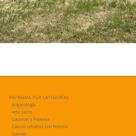
ENTRADAS POR CATEGORÍAS
Arqueología
Arte sacro
Casonas y Palacios
Cascos urbanos con historia
Cuevas