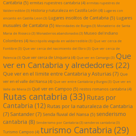
Cantabria
(5)
ermitas rupestres cantabria
(4)
ermitas rupestres de
Historia y naturaleza en Castilla León
(4)
Valderredible
(3)
Lugares con
Lugares insolitos de Cantabria
(5)
Lugares
encanto en Castilla Leon
(3)
inusuales de Cantabria
(5)
Merindades de Burgos
(3)
Monasterio de Santa
Museo del Indiano
Maria de Rioseco
(3)
Monasterios abandonados
(3)
Colombres
(4)
Necrópolis visigoda en valderredible
(3)
Que ver cerca de
Fontibre
(3)
Que ver cerca del nacimiento del Ebro
(3)
Que ver cerca de
Que
Que ver cerca de Unquera
(4)
Palencia
(3)
Que ver en Camargo
(3)
ver en Cantabria y alrededores
(22)
Que ver en el limite entre Cantabria y Asturias
(7)
Que
ver en el valle del Nansa
(4)
Que ver entre Cantabria y Burgos
(3)
Que ver en
Qué ver en Campoo
(5)
restos romanos cantabria
(4)
Valle de Miera
(3)
Rutas cantabria
(33)
Rutas por
Cantabria
(12)
Rutas por la naturaleza de Cantabria
senderismo
(7)
Santander
(7)
Senda fluvial del Nansa
(5)
cantabria
(8)
Senderismo por Cantabria
(3)
senderos cantabria
(3)
turismo Cantabria
(29)
Turismo Campoo
(4)