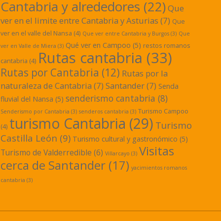
Cantabria y alrededores
(22)
Que
ver en el limite entre Cantabria y Asturias
(7)
Que
ver en el valle del Nansa
(4)
Que ver entre Cantabria y Burgos
(3)
Que
Qué ver en Campoo
(5)
restos romanos
ver en Valle de Miera
(3)
Rutas cantabria
(33)
cantabria
(4)
Rutas por Cantabria
(12)
Rutas por la
naturaleza de Cantabria
(7)
Santander
(7)
Senda
senderismo cantabria
(8)
fluvial del Nansa
(5)
Turismo Campoo
Senderismo por Cantabria
(3)
senderos cantabria
(3)
turismo Cantabria
(29)
Turismo
(4)
Castilla León
(9)
Turismo cultural y gastronómico
(5)
Visitas
Turismo de Valderredible
(6)
Villarcayo
(3)
cerca de Santander
(17)
yacimientos romanos
cantabria
(3)