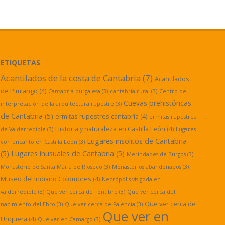
ETIQUETAS
Acantilados de la costa de Cantabria
(7)
Acantilados
de Pimiango
(4)
Cantabria burgalesa
(3)
cantabria rural
(3)
Centro de
Cuevas prehistóricas
interpretación de la arquitectura rupestre
(3)
de Cantabria
(5)
ermitas rupestres cantabria
(4)
ermitas rupestres
Historia y naturaleza en Castilla León
(4)
de Valderredible
(3)
Lugares
Lugares insolitos de Cantabria
con encanto en Castilla Leon
(3)
(5)
Lugares inusuales de Cantabria
(5)
Merindades de Burgos
(3)
Monasterio de Santa Maria de Rioseco
(3)
Monasterios abandonados
(3)
Museo del Indiano Colombres
(4)
Necrópolis visigoda en
valderredible
(3)
Que ver cerca de Fontibre
(3)
Que ver cerca del
Que ver cerca de
nacimiento del Ebro
(3)
Que ver cerca de Palencia
(3)
Que ver en
Unquera
(4)
Que ver en Camargo
(3)