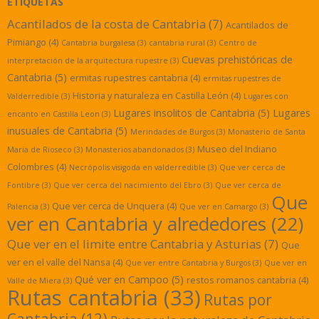
ETIQUETAS
Acantilados de la costa de Cantabria
(7)
Acantilados de
Pimiango
(4)
Cantabria burgalesa
(3)
cantabria rural
(3)
Centro de
Cuevas prehistóricas de
interpretación de la arquitectura rupestre
(3)
Cantabria
(5)
ermitas rupestres cantabria
(4)
ermitas rupestres de
Historia y naturaleza en Castilla León
(4)
Valderredible
(3)
Lugares con
Lugares insolitos de Cantabria
(5)
Lugares
encanto en Castilla Leon
(3)
inusuales de Cantabria
(5)
Merindades de Burgos
(3)
Monasterio de Santa
Museo del Indiano
Maria de Rioseco
(3)
Monasterios abandonados
(3)
Colombres
(4)
Necrópolis visigoda en valderredible
(3)
Que ver cerca de
Fontibre
(3)
Que ver cerca del nacimiento del Ebro
(3)
Que ver cerca de
Que
Que ver cerca de Unquera
(4)
Palencia
(3)
Que ver en Camargo
(3)
ver en Cantabria y alrededores
(22)
Que ver en el limite entre Cantabria y Asturias
(7)
Que
ver en el valle del Nansa
(4)
Que ver entre Cantabria y Burgos
(3)
Que ver en
Qué ver en Campoo
(5)
restos romanos cantabria
(4)
Valle de Miera
(3)
Rutas cantabria
(33)
Rutas por
Cantabria
(12)