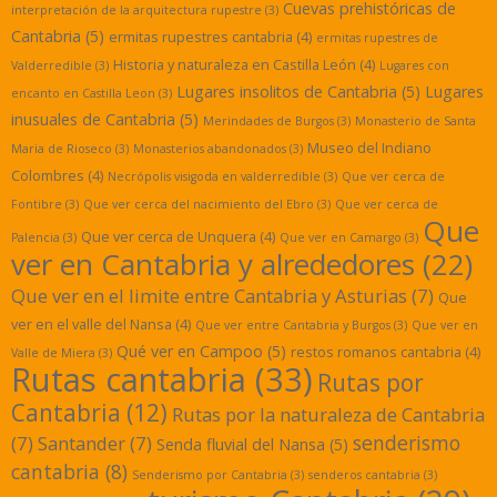
Cuevas prehistóricas de
interpretación de la arquitectura rupestre
(3)
Cantabria
(5)
ermitas rupestres cantabria
(4)
ermitas rupestres de
Historia y naturaleza en Castilla León
(4)
Valderredible
(3)
Lugares con
Lugares insolitos de Cantabria
(5)
Lugares
encanto en Castilla Leon
(3)
inusuales de Cantabria
(5)
Merindades de Burgos
(3)
Monasterio de Santa
Museo del Indiano
Maria de Rioseco
(3)
Monasterios abandonados
(3)
Colombres
(4)
Necrópolis visigoda en valderredible
(3)
Que ver cerca de
Fontibre
(3)
Que ver cerca del nacimiento del Ebro
(3)
Que ver cerca de
Que
Que ver cerca de Unquera
(4)
Palencia
(3)
Que ver en Camargo
(3)
ver en Cantabria y alrededores
(22)
Que ver en el limite entre Cantabria y Asturias
(7)
Que
ver en el valle del Nansa
(4)
Que ver entre Cantabria y Burgos
(3)
Que ver en
Qué ver en Campoo
(5)
restos romanos cantabria
(4)
Valle de Miera
(3)
Rutas cantabria
(33)
Rutas por
Cantabria
(12)
Rutas por la naturaleza de Cantabria
senderismo
(7)
Santander
(7)
Senda fluvial del Nansa
(5)
cantabria
(8)
Senderismo por Cantabria
(3)
senderos cantabria
(3)