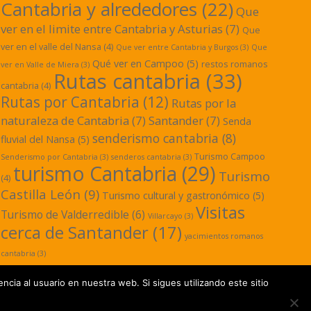
Cantabria y alrededores
(22)
Que
ver en el limite entre Cantabria y Asturias
(7)
Que
ver en el valle del Nansa
(4)
Que ver entre Cantabria y Burgos
(3)
Que
Qué ver en Campoo
(5)
restos romanos
ver en Valle de Miera
(3)
Rutas cantabria
(33)
cantabria
(4)
Rutas por Cantabria
(12)
Rutas por la
naturaleza de Cantabria
(7)
Santander
(7)
Senda
senderismo cantabria
(8)
fluvial del Nansa
(5)
Turismo Campoo
Senderismo por Cantabria
(3)
senderos cantabria
(3)
turismo Cantabria
(29)
Turismo
(4)
Castilla León
(9)
Turismo cultural y gastronómico
(5)
Visitas
Turismo de Valderredible
(6)
Villarcayo
(3)
cerca de Santander
(17)
yacimientos romanos
cantabria
(3)
ncia al usuario en nuestra web. Si sigues utilizando este sitio