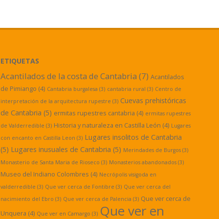
ETIQUETAS
Acantilados de la costa de Cantabria
(7)
Acantilados
de Pimiango
(4)
Cantabria burgalesa
(3)
cantabria rural
(3)
Centro de
Cuevas prehistóricas
interpretación de la arquitectura rupestre
(3)
de Cantabria
(5)
ermitas rupestres cantabria
(4)
ermitas rupestres
Historia y naturaleza en Castilla León
(4)
de Valderredible
(3)
Lugares
Lugares insolitos de Cantabria
con encanto en Castilla Leon
(3)
(5)
Lugares inusuales de Cantabria
(5)
Merindades de Burgos
(3)
Monasterio de Santa Maria de Rioseco
(3)
Monasterios abandonados
(3)
Museo del Indiano Colombres
(4)
Necrópolis visigoda en
valderredible
(3)
Que ver cerca de Fontibre
(3)
Que ver cerca del
Que ver cerca de
nacimiento del Ebro
(3)
Que ver cerca de Palencia
(3)
Que ver en
Unquera
(4)
Que ver en Camargo
(3)