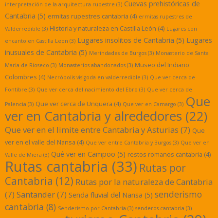
Cuevas prehistóricas de
interpretación de la arquitectura rupestre
(3)
Cantabria
(5)
ermitas rupestres cantabria
(4)
ermitas rupestres de
Historia y naturaleza en Castilla León
(4)
Valderredible
(3)
Lugares con
Lugares insolitos de Cantabria
(5)
Lugares
encanto en Castilla Leon
(3)
inusuales de Cantabria
(5)
Merindades de Burgos
(3)
Monasterio de Santa
Museo del Indiano
Maria de Rioseco
(3)
Monasterios abandonados
(3)
Colombres
(4)
Necrópolis visigoda en valderredible
(3)
Que ver cerca de
Fontibre
(3)
Que ver cerca del nacimiento del Ebro
(3)
Que ver cerca de
Que
Que ver cerca de Unquera
(4)
Palencia
(3)
Que ver en Camargo
(3)
ver en Cantabria y alrededores
(22)
Que ver en el limite entre Cantabria y Asturias
(7)
Que
ver en el valle del Nansa
(4)
Que ver entre Cantabria y Burgos
(3)
Que ver en
Qué ver en Campoo
(5)
restos romanos cantabria
(4)
Valle de Miera
(3)
Rutas cantabria
(33)
Rutas por
Cantabria
(12)
Rutas por la naturaleza de Cantabria
senderismo
(7)
Santander
(7)
Senda fluvial del Nansa
(5)
cantabria
(8)
Senderismo por Cantabria
(3)
senderos cantabria
(3)