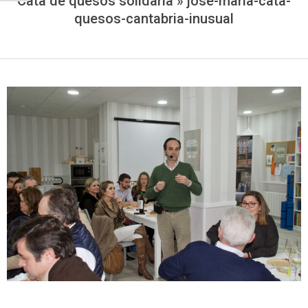
Cata de quesos solidaria »
jose-maria-cata-
quesos-cantabria-inusual