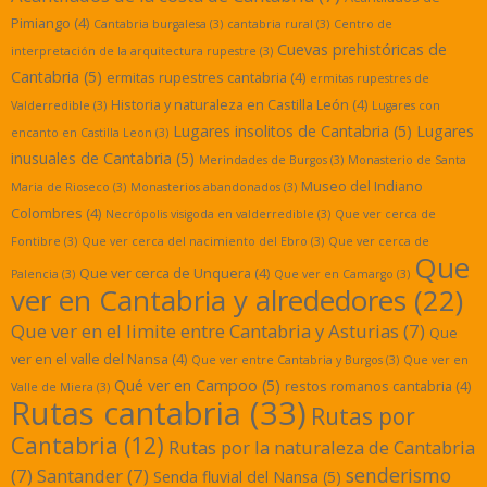
Pimiango
(4)
Cantabria burgalesa
(3)
cantabria rural
(3)
Centro de
Cuevas prehistóricas de
interpretación de la arquitectura rupestre
(3)
Cantabria
(5)
ermitas rupestres cantabria
(4)
ermitas rupestres de
Historia y naturaleza en Castilla León
(4)
Valderredible
(3)
Lugares con
Lugares insolitos de Cantabria
(5)
Lugares
encanto en Castilla Leon
(3)
inusuales de Cantabria
(5)
Merindades de Burgos
(3)
Monasterio de Santa
Museo del Indiano
Maria de Rioseco
(3)
Monasterios abandonados
(3)
Colombres
(4)
Necrópolis visigoda en valderredible
(3)
Que ver cerca de
Fontibre
(3)
Que ver cerca del nacimiento del Ebro
(3)
Que ver cerca de
Que
Que ver cerca de Unquera
(4)
Palencia
(3)
Que ver en Camargo
(3)
ver en Cantabria y alrededores
(22)
Que ver en el limite entre Cantabria y Asturias
(7)
Que
ver en el valle del Nansa
(4)
Que ver entre Cantabria y Burgos
(3)
Que ver en
Qué ver en Campoo
(5)
restos romanos cantabria
(4)
Valle de Miera
(3)
Rutas cantabria
(33)
Rutas por
Cantabria
(12)
Rutas por la naturaleza de Cantabria
senderismo
(7)
Santander
(7)
Senda fluvial del Nansa
(5)