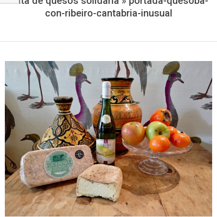
Cata de quesos solidaria »
portada-quesoba-
con-ribeiro-cantabria-inusual