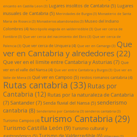
Lugares insolitos de Cantabria
(5)
Lugares
encanto en Castilla Leon
(3)
inusuales de Cantabria
(5)
Merindades de Burgos
(3)
Monasterio de Santa
Museo del Indiano
Maria de Rioseco
(3)
Monasterios abandonados
(3)
Colombres
(4)
Necrópolis visigoda en valderredible
(3)
Que ver cerca de
Fontibre
(3)
Que ver cerca del nacimiento del Ebro
(3)
Que ver cerca de
Que
Que ver cerca de Unquera
(4)
Palencia
(3)
Que ver en Camargo
(3)
ver en Cantabria y alrededores
(22)
Que ver en el limite entre Cantabria y Asturias
(7)
Que
ver en el valle del Nansa
(4)
Que ver entre Cantabria y Burgos
(3)
Que ver en
Qué ver en Campoo
(5)
restos romanos cantabria
(4)
Valle de Miera
(3)
Rutas cantabria
(33)
Rutas por
Cantabria
(12)
Rutas por la naturaleza de Cantabria
senderismo
(7)
Santander
(7)
Senda fluvial del Nansa
(5)
cantabria
(8)
Senderismo por Cantabria
(3)
senderos cantabria
(3)
turismo Cantabria
(29)
Turismo Campoo
(4)
Turismo Castilla León
(9)
Turismo cultural y
Turismo de Valderredible
(6)
gastronómico
(5)
Villarcayo
(3)