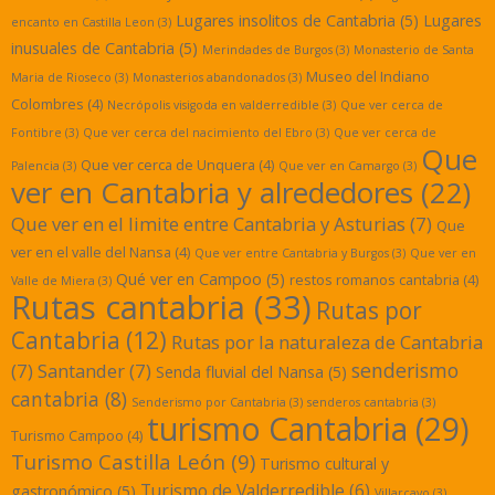
Lugares insolitos de Cantabria
(5)
Lugares
encanto en Castilla Leon
(3)
inusuales de Cantabria
(5)
Merindades de Burgos
(3)
Monasterio de Santa
Museo del Indiano
Maria de Rioseco
(3)
Monasterios abandonados
(3)
Colombres
(4)
Necrópolis visigoda en valderredible
(3)
Que ver cerca de
Fontibre
(3)
Que ver cerca del nacimiento del Ebro
(3)
Que ver cerca de
Que
Que ver cerca de Unquera
(4)
Palencia
(3)
Que ver en Camargo
(3)
ver en Cantabria y alrededores
(22)
Que ver en el limite entre Cantabria y Asturias
(7)
Que
ver en el valle del Nansa
(4)
Que ver entre Cantabria y Burgos
(3)
Que ver en
Qué ver en Campoo
(5)
restos romanos cantabria
(4)
Valle de Miera
(3)
Rutas cantabria
(33)
Rutas por
Cantabria
(12)
Rutas por la naturaleza de Cantabria
senderismo
(7)
Santander
(7)
Senda fluvial del Nansa
(5)
cantabria
(8)
Senderismo por Cantabria
(3)
senderos cantabria
(3)
turismo Cantabria
(29)
Turismo Campoo
(4)
Turismo Castilla León
(9)
Turismo cultural y
Turismo de Valderredible
(6)
gastronómico
(5)
Villarcayo
(3)