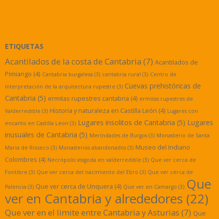
ETIQUETAS
Acantilados de la costa de Cantabria
(7)
Acantilados de
Pimiango
(4)
Cantabria burgalesa
(3)
cantabria rural
(3)
Centro de
Cuevas prehistóricas de
interpretación de la arquitectura rupestre
(3)
Cantabria
(5)
ermitas rupestres cantabria
(4)
ermitas rupestres de
Historia y naturaleza en Castilla León
(4)
Valderredible
(3)
Lugares con
Lugares insolitos de Cantabria
(5)
Lugares
encanto en Castilla Leon
(3)
inusuales de Cantabria
(5)
Merindades de Burgos
(3)
Monasterio de Santa
Museo del Indiano
Maria de Rioseco
(3)
Monasterios abandonados
(3)
Colombres
(4)
Necrópolis visigoda en valderredible
(3)
Que ver cerca de
Fontibre
(3)
Que ver cerca del nacimiento del Ebro
(3)
Que ver cerca de
Que
Que ver cerca de Unquera
(4)
Palencia
(3)
Que ver en Camargo
(3)
ver en Cantabria y alrededores
(22)
Que ver en el limite entre Cantabria y Asturias
(7)
Que