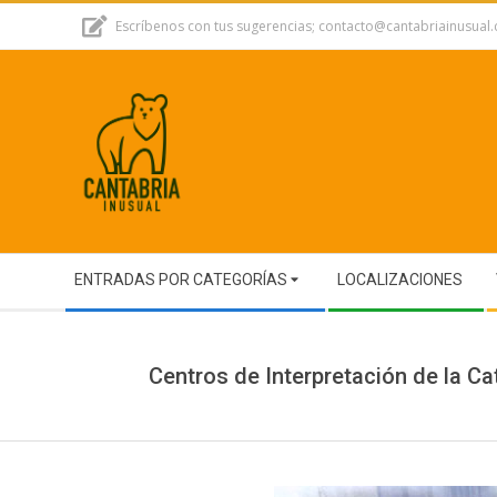
Skip
Escríbenos con tus sugerencias; contacto@cantabriainusual
to
content
Secondary
ENTRADAS POR CATEGORÍAS
LOCALIZACIONES
Navigation
Menu
Centros de Interpretación de la Ca