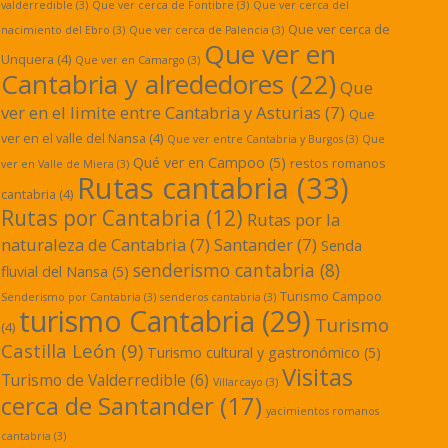
valderredible
(3)
Que ver cerca de Fontibre
(3)
Que ver cerca del
Que ver cerca de
nacimiento del Ebro
(3)
Que ver cerca de Palencia
(3)
Que ver en
Unquera
(4)
Que ver en Camargo
(3)
Cantabria y alrededores
(22)
Que
ver en el limite entre Cantabria y Asturias
(7)
Que
ver en el valle del Nansa
(4)
Que ver entre Cantabria y Burgos
(3)
Que
Qué ver en Campoo
(5)
restos romanos
ver en Valle de Miera
(3)
Rutas cantabria
(33)
cantabria
(4)
Rutas por Cantabria
(12)
Rutas por la
naturaleza de Cantabria
(7)
Santander
(7)
Senda
senderismo cantabria
(8)
fluvial del Nansa
(5)
Turismo Campoo
Senderismo por Cantabria
(3)
senderos cantabria
(3)
turismo Cantabria
(29)
Turismo
(4)
Castilla León
(9)
Turismo cultural y gastronómico
(5)
Visitas
Turismo de Valderredible
(6)
Villarcayo
(3)
cerca de Santander
(17)
yacimientos romanos
cantabria
(3)