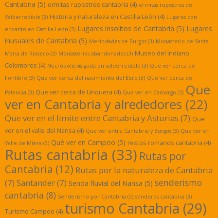
Cantabria
(5)
ermitas rupestres cantabria
(4)
ermitas rupestres de
Historia y naturaleza en Castilla León
(4)
Valderredible
(3)
Lugares con
Lugares insolitos de Cantabria
(5)
Lugares
encanto en Castilla Leon
(3)
inusuales de Cantabria
(5)
Merindades de Burgos
(3)
Monasterio de Santa
Museo del Indiano
Maria de Rioseco
(3)
Monasterios abandonados
(3)
Colombres
(4)
Necrópolis visigoda en valderredible
(3)
Que ver cerca de
Fontibre
(3)
Que ver cerca del nacimiento del Ebro
(3)
Que ver cerca de
Que
Que ver cerca de Unquera
(4)
Palencia
(3)
Que ver en Camargo
(3)
ver en Cantabria y alrededores
(22)
Que ver en el limite entre Cantabria y Asturias
(7)
Que
ver en el valle del Nansa
(4)
Que ver entre Cantabria y Burgos
(3)
Que ver en
Qué ver en Campoo
(5)
restos romanos cantabria
(4)
Valle de Miera
(3)
Rutas cantabria
(33)
Rutas por
Cantabria
(12)
Rutas por la naturaleza de Cantabria
senderismo
(7)
Santander
(7)
Senda fluvial del Nansa
(5)
cantabria
(8)
Senderismo por Cantabria
(3)
senderos cantabria
(3)
turismo Cantabria
(29)
Turismo Campoo
(4)