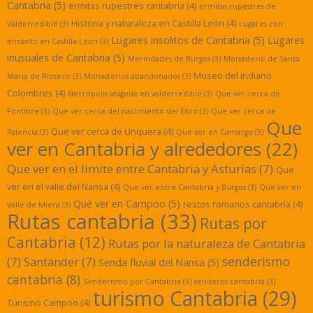
Cantabria
(5)
ermitas rupestres cantabria
(4)
ermitas rupestres de
Historia y naturaleza en Castilla León
(4)
Valderredible
(3)
Lugares con
Lugares insolitos de Cantabria
(5)
Lugares
encanto en Castilla Leon
(3)
inusuales de Cantabria
(5)
Merindades de Burgos
(3)
Monasterio de Santa
Museo del Indiano
Maria de Rioseco
(3)
Monasterios abandonados
(3)
Colombres
(4)
Necrópolis visigoda en valderredible
(3)
Que ver cerca de
Fontibre
(3)
Que ver cerca del nacimiento del Ebro
(3)
Que ver cerca de
Que
Que ver cerca de Unquera
(4)
Palencia
(3)
Que ver en Camargo
(3)
ver en Cantabria y alrededores
(22)
Que ver en el limite entre Cantabria y Asturias
(7)
Que
ver en el valle del Nansa
(4)
Que ver entre Cantabria y Burgos
(3)
Que ver en
Qué ver en Campoo
(5)
restos romanos cantabria
(4)
Valle de Miera
(3)
Rutas cantabria
(33)
Rutas por
Cantabria
(12)
Rutas por la naturaleza de Cantabria
senderismo
(7)
Santander
(7)
Senda fluvial del Nansa
(5)
cantabria
(8)
Senderismo por Cantabria
(3)
senderos cantabria
(3)
turismo Cantabria
(29)
Turismo Campoo
(4)