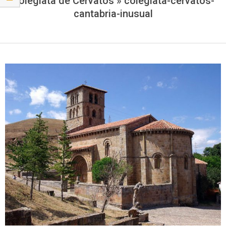
Colegiata de Cervatos »
colegiata-cervatos-
cantabria-inusual