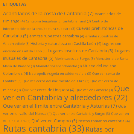
ETIQUETAS
Acantilados de la costa de Cantabria
(7)
Acantilados de
Pimiango
(4)
Cantabria burgalesa
(3)
cantabria rural
(3)
Centro de
Cuevas prehistóricas de
interpretación de la arquitectura rupestre
(3)
Cantabria
(5)
ermitas rupestres cantabria
(4)
ermitas rupestres de
Historia y naturaleza en Castilla León
(4)
Valderredible
(3)
Lugares con
Lugares insolitos de Cantabria
(5)
Lugares
encanto en Castilla Leon
(3)
inusuales de Cantabria
(5)
Merindades de Burgos
(3)
Monasterio de Santa
Museo del Indiano
Maria de Rioseco
(3)
Monasterios abandonados
(3)
Colombres
(4)
Necrópolis visigoda en valderredible
(3)
Que ver cerca de
Fontibre
(3)
Que ver cerca del nacimiento del Ebro
(3)
Que ver cerca de
Que
Que ver cerca de Unquera
(4)
Palencia
(3)
Que ver en Camargo
(3)
ver en Cantabria y alrededores
(22)
Que ver en el limite entre Cantabria y Asturias
(7)
Que
ver en el valle del Nansa
(4)
Que ver entre Cantabria y Burgos
(3)
Que ver en
Qué ver en Campoo
(5)
restos romanos cantabria
(4)
Valle de Miera
(3)
Rutas cantabria
(33)
Rutas por