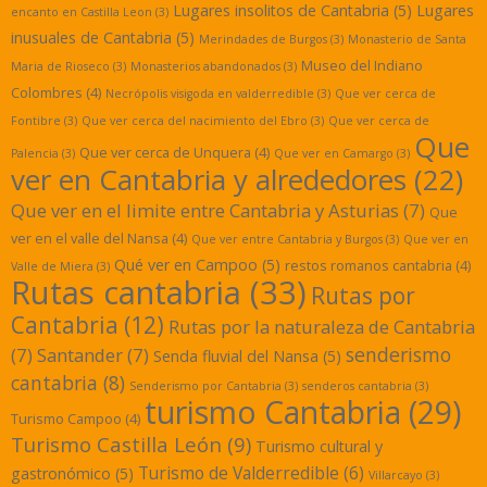
Lugares insolitos de Cantabria
(5)
Lugares
encanto en Castilla Leon
(3)
inusuales de Cantabria
(5)
Merindades de Burgos
(3)
Monasterio de Santa
Museo del Indiano
Maria de Rioseco
(3)
Monasterios abandonados
(3)
Colombres
(4)
Necrópolis visigoda en valderredible
(3)
Que ver cerca de
Fontibre
(3)
Que ver cerca del nacimiento del Ebro
(3)
Que ver cerca de
Que
Que ver cerca de Unquera
(4)
Palencia
(3)
Que ver en Camargo
(3)
ver en Cantabria y alrededores
(22)
Que ver en el limite entre Cantabria y Asturias
(7)
Que
ver en el valle del Nansa
(4)
Que ver entre Cantabria y Burgos
(3)
Que ver en
Qué ver en Campoo
(5)
restos romanos cantabria
(4)
Valle de Miera
(3)
Rutas cantabria
(33)
Rutas por
Cantabria
(12)
Rutas por la naturaleza de Cantabria
senderismo
(7)
Santander
(7)
Senda fluvial del Nansa
(5)
cantabria
(8)
Senderismo por Cantabria
(3)
senderos cantabria
(3)
turismo Cantabria
(29)
Turismo Campoo
(4)
Turismo Castilla León
(9)
Turismo cultural y
Turismo de Valderredible
(6)
gastronómico
(5)
Villarcayo
(3)