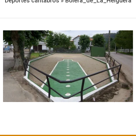
Deportes cántabros »
Bolera_de_La_Helguera
2025-
06-