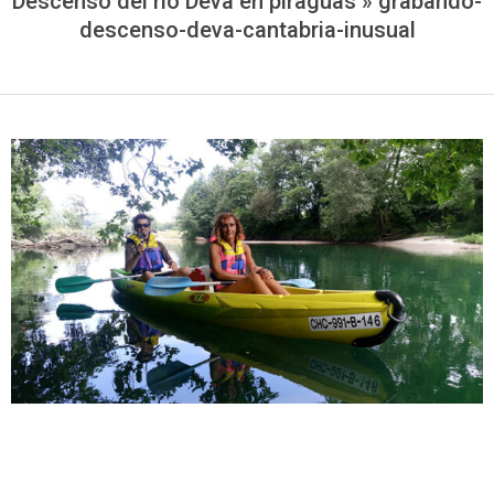
Descenso del rio Deva en piraguas »
grabando-
descenso-deva-cantabria-inusual
2018-