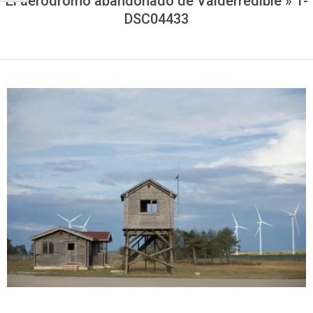
El aeródromo abandonado de Valderredible »
1-
DSC04433