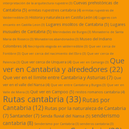
Cuevas prehistóricas de
interpretación de la arquitectura rupestre
(3)
Cantabria
(5)
ermitas rupestres cantabria
(4)
ermitas rupestres de
Historia y naturaleza en Castilla León
(4)
Valderredible
(3)
Lugares con
Lugares insolitos de Cantabria
(5)
Lugares
encanto en Castilla Leon
(3)
inusuales de Cantabria
(5)
Merindades de Burgos
(3)
Monasterio de Santa
Museo del Indiano
Maria de Rioseco
(3)
Monasterios abandonados
(3)
Colombres
(4)
Necrópolis visigoda en valderredible
(3)
Que ver cerca de
Fontibre
(3)
Que ver cerca del nacimiento del Ebro
(3)
Que ver cerca de
Que
Que ver cerca de Unquera
(4)
Palencia
(3)
Que ver en Camargo
(3)
ver en Cantabria y alrededores
(22)
Que ver en el limite entre Cantabria y Asturias
(7)
Que
ver en el valle del Nansa
(4)
Que ver entre Cantabria y Burgos
(3)
Que ver en
Qué ver en Campoo
(5)
restos romanos cantabria
(4)
Valle de Miera
(3)
Rutas cantabria
(33)
Rutas por
Cantabria
(12)
Rutas por la naturaleza de Cantabria
senderismo
(7)
Santander
(7)
Senda fluvial del Nansa
(5)
cantabria
(8)
Senderismo por Cantabria
(3)
senderos cantabria
(3)