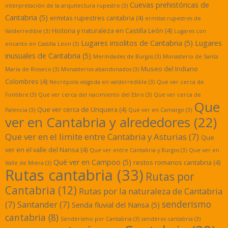
Cuevas prehistóricas de
interpretación de la arquitectura rupestre
(3)
Cantabria
(5)
ermitas rupestres cantabria
(4)
ermitas rupestres de
Historia y naturaleza en Castilla León
(4)
Valderredible
(3)
Lugares con
Lugares insolitos de Cantabria
(5)
Lugares
encanto en Castilla Leon
(3)
inusuales de Cantabria
(5)
Merindades de Burgos
(3)
Monasterio de Santa
Museo del Indiano
Maria de Rioseco
(3)
Monasterios abandonados
(3)
Colombres
(4)
Necrópolis visigoda en valderredible
(3)
Que ver cerca de
Fontibre
(3)
Que ver cerca del nacimiento del Ebro
(3)
Que ver cerca de
Que
Que ver cerca de Unquera
(4)
Palencia
(3)
Que ver en Camargo
(3)
ver en Cantabria y alrededores
(22)
Que ver en el limite entre Cantabria y Asturias
(7)
Que
ver en el valle del Nansa
(4)
Que ver entre Cantabria y Burgos
(3)
Que ver en
Qué ver en Campoo
(5)
restos romanos cantabria
(4)
Valle de Miera
(3)
Rutas cantabria
(33)
Rutas por
Cantabria
(12)
Rutas por la naturaleza de Cantabria
senderismo
(7)
Santander
(7)
Senda fluvial del Nansa
(5)
cantabria
(8)
Senderismo por Cantabria
(3)
senderos cantabria
(3)