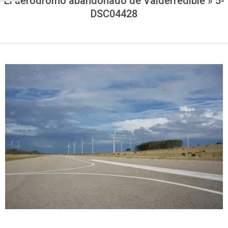
El aeródromo abandonado de Valderredible »
5-
DSC04428