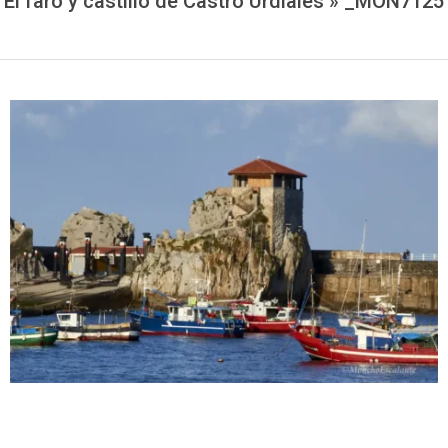
El faro y castillo de Castro Urdiales »
_MON7125