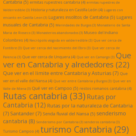
Cantabria
(5)
ermitas rupestres cantabria
(4)
ermitas rupestres de
Historia y naturaleza en Castilla León
(4)
Valderredible
(3)
Lugares con
Lugares insolitos de Cantabria
(5)
Lugares
encanto en Castilla Leon
(3)
inusuales de Cantabria
(5)
Merindades de Burgos
(3)
Monasterio de Santa
Museo del Indiano
Maria de Rioseco
(3)
Monasterios abandonados
(3)
Colombres
(4)
Necrópolis visigoda en valderredible
(3)
Que ver cerca de
Fontibre
(3)
Que ver cerca del nacimiento del Ebro
(3)
Que ver cerca de
Que
Que ver cerca de Unquera
(4)
Palencia
(3)
Que ver en Camargo
(3)
ver en Cantabria y alrededores
(22)
Que ver en el limite entre Cantabria y Asturias
(7)
Que
ver en el valle del Nansa
(4)
Que ver entre Cantabria y Burgos
(3)
Que ver en
Qué ver en Campoo
(5)
restos romanos cantabria
(4)
Valle de Miera
(3)
Rutas cantabria
(33)
Rutas por
Cantabria
(12)
Rutas por la naturaleza de Cantabria
senderismo
(7)
Santander
(7)
Senda fluvial del Nansa
(5)
cantabria
(8)
Senderismo por Cantabria
(3)
senderos cantabria
(3)
turismo Cantabria
(29)
Turismo Campoo
(4)