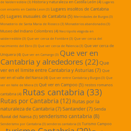
Historia y naturaleza en Castilla León
(4)
de Valderredible
(3)
Lugares
Lugares insolitos de Cantabria
con encanto en Castilla Leon
(3)
(5)
Lugares inusuales de Cantabria
(5)
Merindades de Burgos
(3)
Monasterio de Santa Maria de Rioseco
(3)
Monasterios abandonados
(3)
Museo del Indiano Colombres
(4)
Necrópolis visigoda en
valderredible
(3)
Que ver cerca de Fontibre
(3)
Que ver cerca del
Que ver cerca de
nacimiento del Ebro
(3)
Que ver cerca de Palencia
(3)
Que ver en
Unquera
(4)
Que ver en Camargo
(3)
Cantabria y alrededores
(22)
Que
ver en el limite entre Cantabria y Asturias
(7)
Que
ver en el valle del Nansa
(4)
Que ver entre Cantabria y Burgos
(3)
Que
Qué ver en Campoo
(5)
restos romanos
ver en Valle de Miera
(3)
Rutas cantabria
(33)
cantabria
(4)
Rutas por Cantabria
(12)
Rutas por la
naturaleza de Cantabria
(7)
Santander
(7)
Senda
senderismo cantabria
(8)
fluvial del Nansa
(5)
Turismo Campoo
Senderismo por Cantabria
(3)
senderos cantabria
(3)