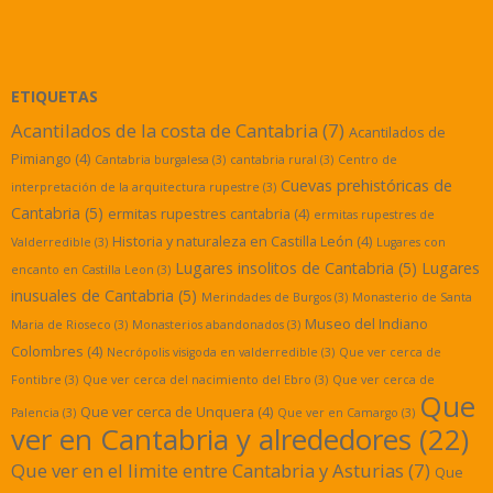
ETIQUETAS
Acantilados de la costa de Cantabria
(7)
Acantilados de
Pimiango
(4)
Cantabria burgalesa
(3)
cantabria rural
(3)
Centro de
Cuevas prehistóricas de
interpretación de la arquitectura rupestre
(3)
Cantabria
(5)
ermitas rupestres cantabria
(4)
ermitas rupestres de
Historia y naturaleza en Castilla León
(4)
Valderredible
(3)
Lugares con
Lugares insolitos de Cantabria
(5)
Lugares
encanto en Castilla Leon
(3)
inusuales de Cantabria
(5)
Merindades de Burgos
(3)
Monasterio de Santa
Museo del Indiano
Maria de Rioseco
(3)
Monasterios abandonados
(3)
Colombres
(4)
Necrópolis visigoda en valderredible
(3)
Que ver cerca de
Fontibre
(3)
Que ver cerca del nacimiento del Ebro
(3)
Que ver cerca de
Que
Que ver cerca de Unquera
(4)
Palencia
(3)
Que ver en Camargo
(3)
ver en Cantabria y alrededores
(22)
Que ver en el limite entre Cantabria y Asturias
(7)
Que