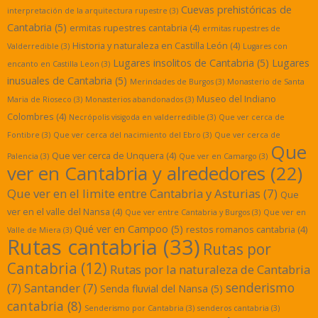
Cuevas prehistóricas de
interpretación de la arquitectura rupestre
(3)
Cantabria
(5)
ermitas rupestres cantabria
(4)
ermitas rupestres de
Historia y naturaleza en Castilla León
(4)
Valderredible
(3)
Lugares con
Lugares insolitos de Cantabria
(5)
Lugares
encanto en Castilla Leon
(3)
inusuales de Cantabria
(5)
Merindades de Burgos
(3)
Monasterio de Santa
Museo del Indiano
Maria de Rioseco
(3)
Monasterios abandonados
(3)
Colombres
(4)
Necrópolis visigoda en valderredible
(3)
Que ver cerca de
Fontibre
(3)
Que ver cerca del nacimiento del Ebro
(3)
Que ver cerca de
Que
Que ver cerca de Unquera
(4)
Palencia
(3)
Que ver en Camargo
(3)
ver en Cantabria y alrededores
(22)
Que ver en el limite entre Cantabria y Asturias
(7)
Que
ver en el valle del Nansa
(4)
Que ver entre Cantabria y Burgos
(3)
Que ver en
Qué ver en Campoo
(5)
restos romanos cantabria
(4)
Valle de Miera
(3)
Rutas cantabria
(33)
Rutas por
Cantabria
(12)
Rutas por la naturaleza de Cantabria
senderismo
(7)
Santander
(7)
Senda fluvial del Nansa
(5)
cantabria
(8)
Senderismo por Cantabria
(3)
senderos cantabria
(3)