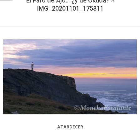
El Faro de Ajo… ¿y de Okuda? »
IMG_20201101_175811
ATARDECER