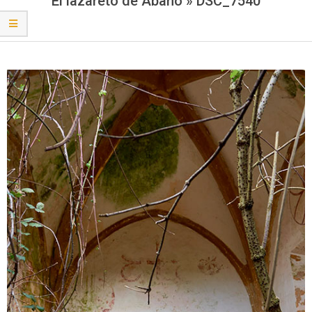
El lazareto de Abaño »
DSC_7540