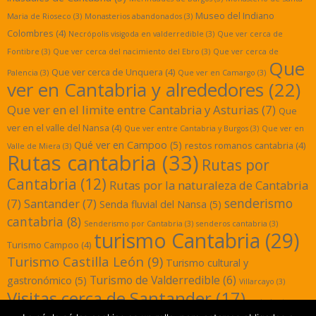
Museo del Indiano
Maria de Rioseco
(3)
Monasterios abandonados
(3)
Colombres
(4)
Necrópolis visigoda en valderredible
(3)
Que ver cerca de
Fontibre
(3)
Que ver cerca del nacimiento del Ebro
(3)
Que ver cerca de
Que
Que ver cerca de Unquera
(4)
Palencia
(3)
Que ver en Camargo
(3)
ver en Cantabria y alrededores
(22)
Que ver en el limite entre Cantabria y Asturias
(7)
Que
ver en el valle del Nansa
(4)
Que ver entre Cantabria y Burgos
(3)
Que ver en
Qué ver en Campoo
(5)
restos romanos cantabria
(4)
Valle de Miera
(3)
Rutas cantabria
(33)
Rutas por
Cantabria
(12)
Rutas por la naturaleza de Cantabria
senderismo
(7)
Santander
(7)
Senda fluvial del Nansa
(5)
cantabria
(8)
Senderismo por Cantabria
(3)
senderos cantabria
(3)
turismo Cantabria
(29)
Turismo Campoo
(4)
Turismo Castilla León
(9)
Turismo cultural y
Turismo de Valderredible
(6)
gastronómico
(5)
Villarcayo
(3)
Visitas cerca de Santander
(17)
yacimientos