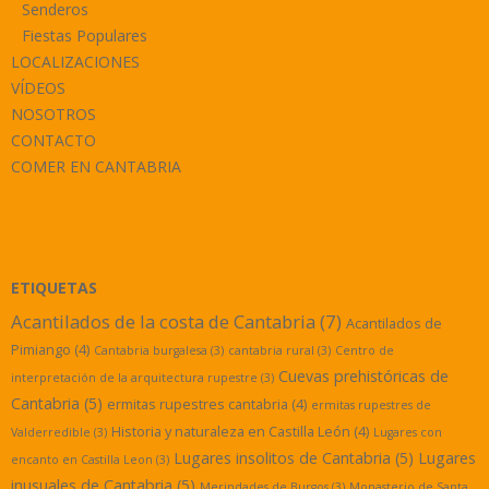
Senderos
Fiestas Populares
LOCALIZACIONES
VÍDEOS
NOSOTROS
CONTACTO
COMER EN CANTABRIA
ETIQUETAS
Acantilados de la costa de Cantabria
(7)
Acantilados de
Pimiango
(4)
Cantabria burgalesa
(3)
cantabria rural
(3)
Centro de
Cuevas prehistóricas de
interpretación de la arquitectura rupestre
(3)
Cantabria
(5)
ermitas rupestres cantabria
(4)
ermitas rupestres de
Historia y naturaleza en Castilla León
(4)
Valderredible
(3)
Lugares con
Lugares insolitos de Cantabria
(5)
Lugares
encanto en Castilla Leon
(3)
inusuales de Cantabria
(5)
Merindades de Burgos
(3)
Monasterio de Santa