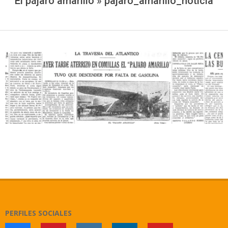
El pájaro amarillo »
pajaro_amarillo_noticia
2026-
02-
28
PERFILES SOCIALES