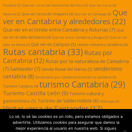
Fontibre
(3)
Que ver cerca del nacimiento del Ebro
(3)
Que ver cerca de
Que
Que ver cerca de Unquera
(4)
Palencia
(3)
Que ver en Camargo
(3)
ver en Cantabria y alrededores
(22)
Que ver en el limite entre Cantabria y Asturias
(7)
Que
ver en el valle del Nansa
(4)
Que ver entre Cantabria y Burgos
(3)
Que ver en
Qué ver en Campoo
(5)
restos romanos cantabria
(4)
Valle de Miera
(3)
Rutas cantabria
(33)
Rutas por
Cantabria
(12)
Rutas por la naturaleza de Cantabria
senderismo
(7)
Santander
(7)
Senda fluvial del Nansa
(5)
cantabria
(8)
Senderismo por Cantabria
(3)
senderos cantabria
(3)
turismo Cantabria
(29)
Turismo Campoo
(4)
Turismo Castilla León
(9)
Turismo cultural y
Turismo de Valderredible
(6)
gastronómico
(5)
Villarcayo
(3)
Visitas cerca de Santander
(17)
yacimientos
Lo sé, lo sé las cookies es un rollo, pero estamos obligados a
romanos cantabria
(3)
advertirte. Utilizamos cookies para asegurar que damos la
mejor experiencia al usuario en nuestra web. Si sigues