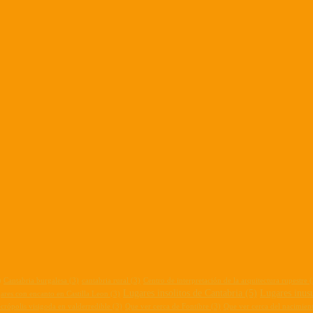
)
Cantabria burgalesa
(3)
cantabria rural
(3)
Centro de interpretación de la arquitectura rupestre
(
Lugares insolitos de Cantabria
(5)
Lugares inusu
ares con encanto en Castilla Leon
(3)
crópolis visigoda en valderredible
(3)
Que ver cerca de Fontibre
(3)
Que ver cerca del nacimien