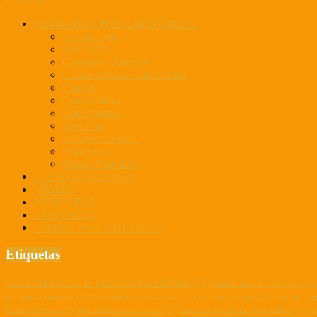
ENTRADAS POR CATEGORÍAS
Arqueología
Arte sacro
Casonas y Palacios
Cascos urbanos con historia
Cuevas
Curiosidades
Gastronomía
Historias
Paisajes naturales
Senderos
Fiestas Populares
LOCALIZACIONES
VÍDEOS
NOSOTROS
CONTACTO
COMER EN CANTABRIA
Etiquetas
Acantilados de la costa de Cantabria
(7)
Acantilados de Pimiango
(4
(4)
Historia y naturaleza en Castilla León
(4)
ermitas rupestres de Valderredible
(3)
Lug
Museo del Indiano Colombres
(4)
Maria de Rioseco
(3)
Monasterios abandonados
(3)
Ne