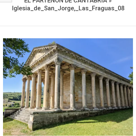
EL PARTENÓN DE CANTABRIA »
Iglesia_de_San_Jorge,_Las_Fraguas_08