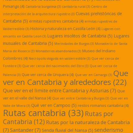
Pimiango
(4)
Cantabria burgalesa
(3)
cantabria rural
(3)
Centro de
Cuevas prehistóricas de
interpretación de la arquitectura rupestre
(3)
Cantabria
(5)
ermitas rupestres cantabria
(4)
ermitas rupestres de
Historia y naturaleza en Castilla León
(4)
Valderredible
(3)
Lugares con
Lugares insolitos de Cantabria
(5)
Lugares
encanto en Castilla Leon
(3)
inusuales de Cantabria
(5)
Merindades de Burgos
(3)
Monasterio de Santa
Museo del Indiano
Maria de Rioseco
(3)
Monasterios abandonados
(3)
Colombres
(4)
Necrópolis visigoda en valderredible
(3)
Que ver cerca de
Fontibre
(3)
Que ver cerca del nacimiento del Ebro
(3)
Que ver cerca de
Que
Que ver cerca de Unquera
(4)
Palencia
(3)
Que ver en Camargo
(3)
ver en Cantabria y alrededores
(22)
Que ver en el limite entre Cantabria y Asturias
(7)
Que
ver en el valle del Nansa
(4)
Que ver entre Cantabria y Burgos
(3)
Que ver en
Qué ver en Campoo
(5)
restos romanos cantabria
(4)
Valle de Miera
(3)
Rutas cantabria
(33)
Rutas por
Cantabria
(12)
Rutas por la naturaleza de Cantabria
senderismo
(7)
Santander
(7)
Senda fluvial del Nansa
(5)