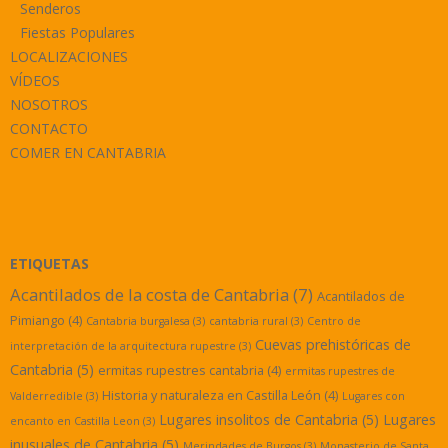
Senderos
Fiestas Populares
LOCALIZACIONES
VÍDEOS
NOSOTROS
CONTACTO
COMER EN CANTABRIA
ETIQUETAS
Acantilados de la costa de Cantabria
(7)
Acantilados de
Pimiango
(4)
Cantabria burgalesa
(3)
cantabria rural
(3)
Centro de
Cuevas prehistóricas de
interpretación de la arquitectura rupestre
(3)
Cantabria
(5)
ermitas rupestres cantabria
(4)
ermitas rupestres de
Historia y naturaleza en Castilla León
(4)
Valderredible
(3)
Lugares con
Lugares insolitos de Cantabria
(5)
Lugares
encanto en Castilla Leon
(3)
inusuales de Cantabria
(5)
Merindades de Burgos
(3)
Monasterio de Santa