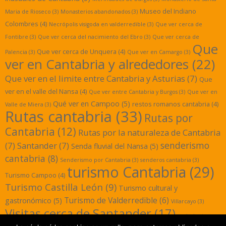
Museo del Indiano
Maria de Rioseco
(3)
Monasterios abandonados
(3)
Colombres
(4)
Necrópolis visigoda en valderredible
(3)
Que ver cerca de
Fontibre
(3)
Que ver cerca del nacimiento del Ebro
(3)
Que ver cerca de
Que
Que ver cerca de Unquera
(4)
Palencia
(3)
Que ver en Camargo
(3)
ver en Cantabria y alrededores
(22)
Que ver en el limite entre Cantabria y Asturias
(7)
Que
ver en el valle del Nansa
(4)
Que ver entre Cantabria y Burgos
(3)
Que ver en
Qué ver en Campoo
(5)
restos romanos cantabria
(4)
Valle de Miera
(3)
Rutas cantabria
(33)
Rutas por
Cantabria
(12)
Rutas por la naturaleza de Cantabria
senderismo
(7)
Santander
(7)
Senda fluvial del Nansa
(5)
cantabria
(8)
Senderismo por Cantabria
(3)
senderos cantabria
(3)
turismo Cantabria
(29)
Turismo Campoo
(4)
Turismo Castilla León
(9)
Turismo cultural y
Turismo de Valderredible
(6)
gastronómico
(5)
Villarcayo
(3)
Visitas cerca de Santander
(17)
yacimientos