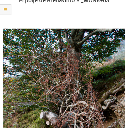
El poljé de Brenavinto »
_MON8903