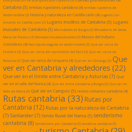
interpretación de la arquitectura rupestre
(3)
Cantabria
(5)
ermitas rupestres cantabria
(4)
ermitas rupestres de
Historia y naturaleza en Castilla León
(4)
Valderredible
(3)
Lugares con
Lugares insolitos de Cantabria
(5)
Lugares
encanto en Castilla Leon
(3)
inusuales de Cantabria
(5)
Merindades de Burgos
(3)
Monasterio de Santa
Museo del Indiano
Maria de Rioseco
(3)
Monasterios abandonados
(3)
Colombres
(4)
Necrópolis visigoda en valderredible
(3)
Que ver cerca de
Fontibre
(3)
Que ver cerca del nacimiento del Ebro
(3)
Que ver cerca de
Que
Que ver cerca de Unquera
(4)
Palencia
(3)
Que ver en Camargo
(3)
ver en Cantabria y alrededores
(22)
Que ver en el limite entre Cantabria y Asturias
(7)
Que
ver en el valle del Nansa
(4)
Que ver entre Cantabria y Burgos
(3)
Que ver en
Qué ver en Campoo
(5)
restos romanos cantabria
(4)
Valle de Miera
(3)
Rutas cantabria
(33)
Rutas por
Cantabria
(12)
Rutas por la naturaleza de Cantabria
senderismo
(7)
Santander
(7)
Senda fluvial del Nansa
(5)
cantabria
(8)
Senderismo por Cantabria
(3)
senderos cantabria
(3)
turismo Cantabria
(29)