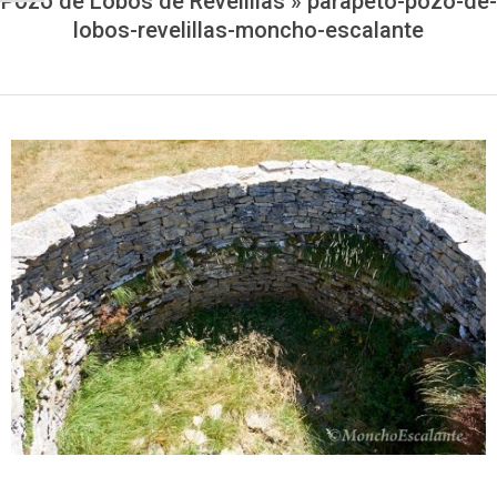
Pozo de Lobos de Revelillas »
parapeto-pozo-de-
lobos-revelillas-moncho-escalante