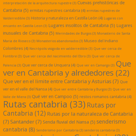
Cuevas prehistóricas de
interpretación de la arquitectura rupestre
(3)
Cantabria
(5)
ermitas rupestres cantabria
(4)
ermitas rupestres de
Historia y naturaleza en Castilla León
(4)
Valderredible
(3)
Lugares con
Lugares insolitos de Cantabria
(5)
Lugares
encanto en Castilla Leon
(3)
inusuales de Cantabria
(5)
Merindades de Burgos
(3)
Monasterio de Santa
Museo del Indiano
Maria de Rioseco
(3)
Monasterios abandonados
(3)
Colombres
(4)
Necrópolis visigoda en valderredible
(3)
Que ver cerca de
Fontibre
(3)
Que ver cerca del nacimiento del Ebro
(3)
Que ver cerca de
Que
Que ver cerca de Unquera
(4)
Palencia
(3)
Que ver en Camargo
(3)
ver en Cantabria y alrededores
(22)
Que ver en el limite entre Cantabria y Asturias
(7)
Que
ver en el valle del Nansa
(4)
Que ver entre Cantabria y Burgos
(3)
Que ver en
Qué ver en Campoo
(5)
restos romanos cantabria
(4)
Valle de Miera
(3)
Rutas cantabria
(33)
Rutas por
Cantabria
(12)
Rutas por la naturaleza de Cantabria
senderismo
(7)
Santander
(7)
Senda fluvial del Nansa
(5)
cantabria
(8)
Senderismo por Cantabria
(3)
senderos cantabria
(3)