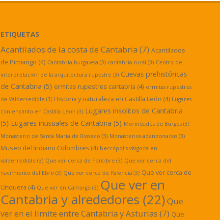
ETIQUETAS
Acantilados de la costa de Cantabria
(7)
Acantilados
de Pimiango
(4)
Cantabria burgalesa
(3)
cantabria rural
(3)
Centro de
Cuevas prehistóricas
interpretación de la arquitectura rupestre
(3)
de Cantabria
(5)
ermitas rupestres cantabria
(4)
ermitas rupestres
Historia y naturaleza en Castilla León
(4)
de Valderredible
(3)
Lugares
Lugares insolitos de Cantabria
con encanto en Castilla Leon
(3)
(5)
Lugares inusuales de Cantabria
(5)
Merindades de Burgos
(3)
Monasterio de Santa Maria de Rioseco
(3)
Monasterios abandonados
(3)
Museo del Indiano Colombres
(4)
Necrópolis visigoda en
valderredible
(3)
Que ver cerca de Fontibre
(3)
Que ver cerca del
Que ver cerca de
nacimiento del Ebro
(3)
Que ver cerca de Palencia
(3)
Que ver en
Unquera
(4)
Que ver en Camargo
(3)
Cantabria y alrededores
(22)
Que
ver en el limite entre Cantabria y Asturias
(7)
Que