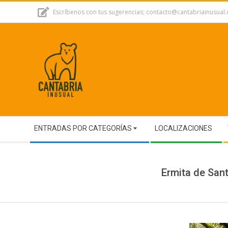
Skip
Escríbenos con tus sugerencias; contacto@cantabriainusual
to
content
Secondary
ENTRADAS POR CATEGORÍAS
LOCALIZACIONES
Navigation
Menu
Ermita de Sant