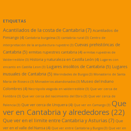
ETIQUETAS
Acantilados de la costa de Cantabria
(7)
Acantilados de
Pimiango
(4)
Cantabria burgalesa
(3)
cantabria rural
(3)
Centro de
Cuevas prehistóricas de
interpretación de la arquitectura rupestre
(3)
Cantabria
(5)
ermitas rupestres cantabria
(4)
ermitas rupestres de
Historia y naturaleza en Castilla León
(4)
Valderredible
(3)
Lugares con
Lugares insolitos de Cantabria
(5)
Lugares
encanto en Castilla Leon
(3)
inusuales de Cantabria
(5)
Merindades de Burgos
(3)
Monasterio de Santa
Museo del Indiano
Maria de Rioseco
(3)
Monasterios abandonados
(3)
Colombres
(4)
Necrópolis visigoda en valderredible
(3)
Que ver cerca de
Fontibre
(3)
Que ver cerca del nacimiento del Ebro
(3)
Que ver cerca de
Que
Que ver cerca de Unquera
(4)
Palencia
(3)
Que ver en Camargo
(3)
ver en Cantabria y alrededores
(22)
Que ver en el limite entre Cantabria y Asturias
(7)
Que
ver en el valle del Nansa
(4)
Que ver entre Cantabria y Burgos
(3)
Que ver en