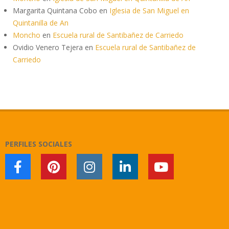
Margarita Quintana Cobo
en
Iglesia de San Miguel en
Quintanilla de An
Moncho
en
Escuela rural de Santibañez de Carriedo
Ovidio Venero Tejera
en
Escuela rural de Santibañez de
Carriedo
PERFILES SOCIALES