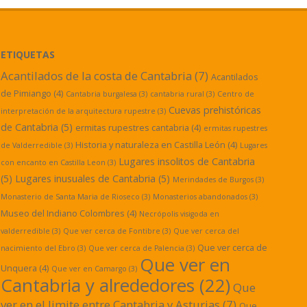
ETIQUETAS
Acantilados de la costa de Cantabria
(7)
Acantilados
de Pimiango
(4)
Cantabria burgalesa
(3)
cantabria rural
(3)
Centro de
Cuevas prehistóricas
interpretación de la arquitectura rupestre
(3)
de Cantabria
(5)
ermitas rupestres cantabria
(4)
ermitas rupestres
Historia y naturaleza en Castilla León
(4)
de Valderredible
(3)
Lugares
Lugares insolitos de Cantabria
con encanto en Castilla Leon
(3)
(5)
Lugares inusuales de Cantabria
(5)
Merindades de Burgos
(3)
Monasterio de Santa Maria de Rioseco
(3)
Monasterios abandonados
(3)
Museo del Indiano Colombres
(4)
Necrópolis visigoda en
valderredible
(3)
Que ver cerca de Fontibre
(3)
Que ver cerca del
Que ver cerca de
nacimiento del Ebro
(3)
Que ver cerca de Palencia
(3)
Que ver en
Unquera
(4)
Que ver en Camargo
(3)
Cantabria y alrededores
(22)
Que
ver en el limite entre Cantabria y Asturias
(7)
Que