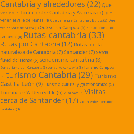
Cantabria y alrededores
(22)
Que
ver en el limite entre Cantabria y Asturias
(7)
Que
ver en el valle del Nansa
(4)
Que ver entre Cantabria y Burgos
(3)
Que
Qué ver en Campoo
(5)
restos romanos
ver en Valle de Miera
(3)
Rutas cantabria
(33)
cantabria
(4)
Rutas por Cantabria
(12)
Rutas por la
naturaleza de Cantabria
(7)
Santander
(7)
Senda
senderismo cantabria
(8)
fluvial del Nansa
(5)
Turismo Campoo
Senderismo por Cantabria
(3)
senderos cantabria
(3)
turismo Cantabria
(29)
Turismo
(4)
Castilla León
(9)
Turismo cultural y gastronómico
(5)
Visitas
Turismo de Valderredible
(6)
Villarcayo
(3)
cerca de Santander
(17)
yacimientos romanos
cantabria
(3)