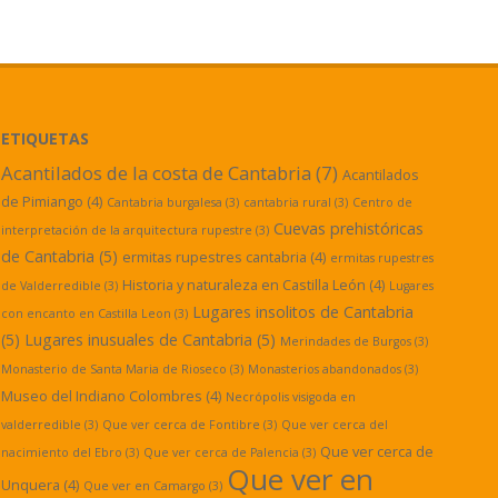
ETIQUETAS
Acantilados de la costa de Cantabria
(7)
Acantilados
de Pimiango
(4)
Cantabria burgalesa
(3)
cantabria rural
(3)
Centro de
Cuevas prehistóricas
interpretación de la arquitectura rupestre
(3)
de Cantabria
(5)
ermitas rupestres cantabria
(4)
ermitas rupestres
Historia y naturaleza en Castilla León
(4)
de Valderredible
(3)
Lugares
Lugares insolitos de Cantabria
con encanto en Castilla Leon
(3)
(5)
Lugares inusuales de Cantabria
(5)
Merindades de Burgos
(3)
Monasterio de Santa Maria de Rioseco
(3)
Monasterios abandonados
(3)
Museo del Indiano Colombres
(4)
Necrópolis visigoda en
valderredible
(3)
Que ver cerca de Fontibre
(3)
Que ver cerca del
Que ver cerca de
nacimiento del Ebro
(3)
Que ver cerca de Palencia
(3)
Que ver en
Unquera
(4)
Que ver en Camargo
(3)