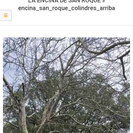
LA ENCINA DE SAN ROQUE »
encina_san_roque_colindres_arriba