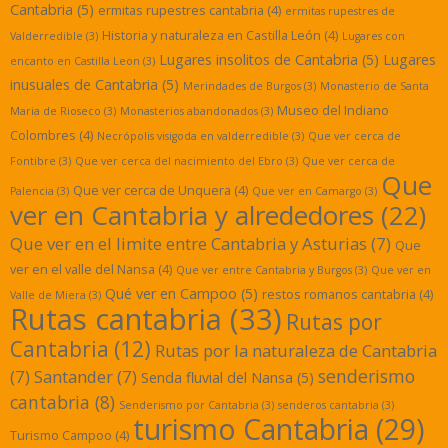
Cantabria
(5)
ermitas rupestres cantabria
(4)
ermitas rupestres de
Historia y naturaleza en Castilla León
(4)
Valderredible
(3)
Lugares con
Lugares insolitos de Cantabria
(5)
Lugares
encanto en Castilla Leon
(3)
inusuales de Cantabria
(5)
Merindades de Burgos
(3)
Monasterio de Santa
Museo del Indiano
Maria de Rioseco
(3)
Monasterios abandonados
(3)
Colombres
(4)
Necrópolis visigoda en valderredible
(3)
Que ver cerca de
Fontibre
(3)
Que ver cerca del nacimiento del Ebro
(3)
Que ver cerca de
Que
Que ver cerca de Unquera
(4)
Palencia
(3)
Que ver en Camargo
(3)
ver en Cantabria y alrededores
(22)
Que ver en el limite entre Cantabria y Asturias
(7)
Que
ver en el valle del Nansa
(4)
Que ver entre Cantabria y Burgos
(3)
Que ver en
Qué ver en Campoo
(5)
restos romanos cantabria
(4)
Valle de Miera
(3)
Rutas cantabria
(33)
Rutas por
Cantabria
(12)
Rutas por la naturaleza de Cantabria
senderismo
(7)
Santander
(7)
Senda fluvial del Nansa
(5)
cantabria
(8)
Senderismo por Cantabria
(3)
senderos cantabria
(3)
turismo Cantabria
(29)
Turismo Campoo
(4)