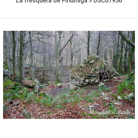
La fresquera de Fiñumiga »
DSC07956