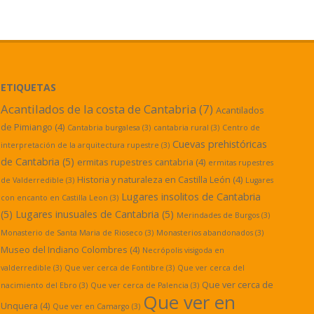
ETIQUETAS
Acantilados de la costa de Cantabria
(7)
Acantilados
de Pimiango
(4)
Cantabria burgalesa
(3)
cantabria rural
(3)
Centro de
Cuevas prehistóricas
interpretación de la arquitectura rupestre
(3)
de Cantabria
(5)
ermitas rupestres cantabria
(4)
ermitas rupestres
Historia y naturaleza en Castilla León
(4)
de Valderredible
(3)
Lugares
Lugares insolitos de Cantabria
con encanto en Castilla Leon
(3)
(5)
Lugares inusuales de Cantabria
(5)
Merindades de Burgos
(3)
Monasterio de Santa Maria de Rioseco
(3)
Monasterios abandonados
(3)
Museo del Indiano Colombres
(4)
Necrópolis visigoda en
valderredible
(3)
Que ver cerca de Fontibre
(3)
Que ver cerca del
Que ver cerca de
nacimiento del Ebro
(3)
Que ver cerca de Palencia
(3)
Que ver en
Unquera
(4)
Que ver en Camargo
(3)