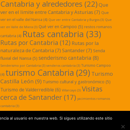
Cantabria y alrededores
(22)
Que
ver en el limite entre Cantabria y Asturias
(7)
Que
ver en el valle del Nansa
(4)
Que ver entre Cantabria y Burgos
(3)
Que
Qué ver en Campoo
(5)
restos romanos
ver en Valle de Miera
(3)
Rutas cantabria
(33)
cantabria
(4)
Rutas por Cantabria
(12)
Rutas por la
naturaleza de Cantabria
(7)
Santander
(7)
Senda
senderismo cantabria
(8)
fluvial del Nansa
(5)
Turismo Campoo
Senderismo por Cantabria
(3)
senderos cantabria
(3)
turismo Cantabria
(29)
Turismo
(4)
Castilla León
(9)
Turismo cultural y gastronómico
(5)
Visitas
Turismo de Valderredible
(6)
Villarcayo
(3)
cerca de Santander
(17)
yacimientos romanos
cantabria
(3)
ncia al usuario en nuestra web. Si sigues utilizando este sitio